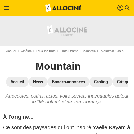
profil
menu
search
Accueil
Cinéma
Tous les films
Films Drame
Mountain
Mountain : les secrets du tournage
Mountain
Accueil
News
Bandes-annonces
Casting
Critiques
Anecdotes, potins, actus, voire secrets inavouables autour
de "Mountain" et de son tournage !
À l'origine...
Ce sont des paysages qui ont inspiré
Yaelle Kayam
à