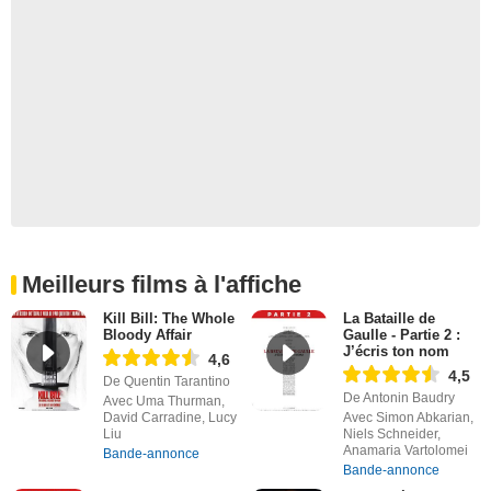
Meilleurs films à l'affiche
Kill Bill: The Whole
La Bataille de
Bloody Affair
Gaulle - Partie 2 :
J’écris ton nom
4,6
4,5
De Quentin Tarantino
De Antonin Baudry
Avec Uma Thurman,
David Carradine, Lucy
Avec Simon Abkarian,
Liu
Niels Schneider,
Anamaria Vartolomei
Bande-annonce
Bande-annonce