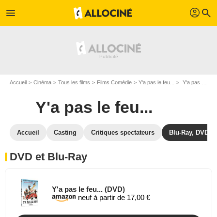
profil
menu
search
Accueil
Cinéma
Tous les films
Films Comédie
Y'a pas le feu...
Y'a pas le feu... en DVD Blu Ray
Y'a pas le feu...
Accueil
Casting
Critiques spectateurs
Blu-Ray, DVD
DVD et Blu-Ray
Y'a pas le feu... (DVD)
neuf à partir de 17,00 €