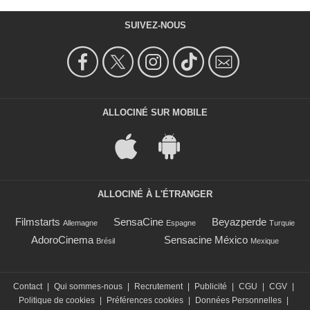
SUIVEZ-NOUS
ALLOCINÉ SUR MOBILE
ALLOCINÉ À L'ÉTRANGER
Filmstarts
SensaCine
Beyazperde
Allemagne
Espagne
Turquie
AdoroCinema
Sensacine México
Brésil
Mexique
Contact
|
Qui sommes-nous
|
Recrutement
|
Publicité
|
CGU
|
CGV
|
Politique de cookies
|
Préférences cookies
|
Données Personnelles
|