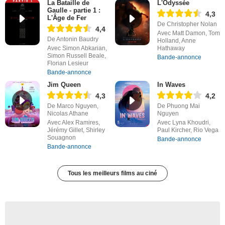
La Bataille de
L'Odyssée
Gaulle - partie 1 :
4,3
L'Âge de Fer
De Christopher Nolan
4,4
Avec Matt Damon, Tom
De Antonin Baudry
Holland, Anne
Avec Simon Abkarian,
Hathaway
Simon Russell Beale,
Bande-annonce
Florian Lesieur
Bande-annonce
Jim Queen
In Waves
4,3
4,2
De Marco Nguyen,
De Phuong Mai
Nicolas Athane
Nguyen
Avec Alex Ramires,
Avec Lyna Khoudri,
Jérémy Gillet, Shirley
Paul Kircher, Rio Vega
Souagnon
Bande-annonce
Bande-annonce
Tous les meilleurs films au ciné