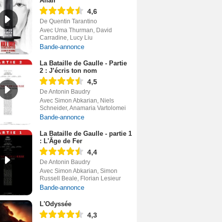
Affair
4,6
De Quentin Tarantino
Avec Uma Thurman, David
Carradine, Lucy Liu
Bande-annonce
La Bataille de Gaulle - Partie
2 : J’écris ton nom
4,5
De Antonin Baudry
Avec Simon Abkarian, Niels
Schneider, Anamaria Vartolomei
Bande-annonce
La Bataille de Gaulle - partie 1
: L'Âge de Fer
4,4
De Antonin Baudry
Avec Simon Abkarian, Simon
Russell Beale, Florian Lesieur
Bande-annonce
L'Odyssée
4,3