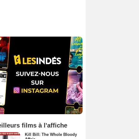
illeurs films à l'affiche
Kill Bill: The Whole Bloody