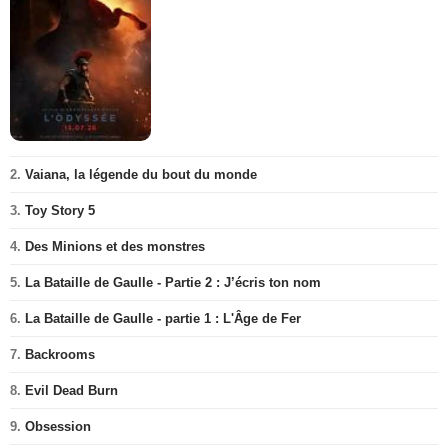
2.
Vaiana, la légende du bout du monde
3.
Toy Story 5
4.
Des Minions et des monstres
5.
La Bataille de Gaulle - Partie 2 : J’écris ton nom
6.
La Bataille de Gaulle - partie 1 : L'Âge de Fer
7.
Backrooms
8.
Evil Dead Burn
9.
Obsession