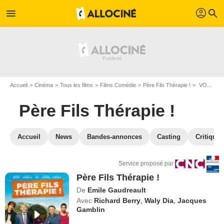
profil
menu
search
Accueil
Cinéma
Tous les films
Films Comédie
Père Fils Thérapie !
VOD Père Fils Thérapie !
Père Fils Thérapie !
Accueil
News
Bandes-annonces
Casting
Critiques
Service proposé par
Père Fils Thérapie !
De
Emile Gaudreault
Avec
Richard Berry
,
Waly Dia
,
Jacques
Gamblin