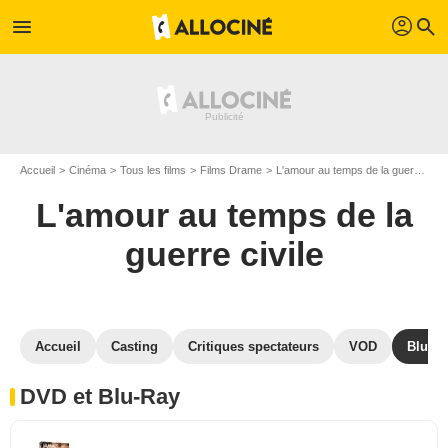
profil
menu
search
Accueil
Cinéma
Tous les films
Films Drame
L'amour au temps de la guerre civile
L'amour au temps de la
guerre civile
Accueil
Casting
Critiques spectateurs
VOD
Blu-Ra
DVD et Blu-Ray