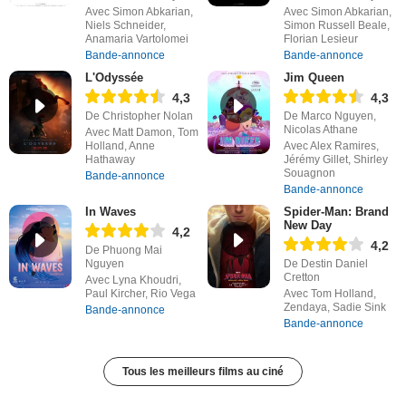
Avec Simon Abkarian,
Avec Simon Abkarian,
Niels Schneider,
Simon Russell Beale,
Anamaria Vartolomei
Florian Lesieur
Bande-annonce
Bande-annonce
L'Odyssée
Jim Queen
4,3
4,3
De Christopher Nolan
De Marco Nguyen,
Nicolas Athane
Avec Matt Damon, Tom
Holland, Anne
Avec Alex Ramires,
Hathaway
Jérémy Gillet, Shirley
Souagnon
Bande-annonce
Bande-annonce
In Waves
Spider-Man: Brand
New Day
4,2
4,2
De Phuong Mai
Nguyen
De Destin Daniel
Cretton
Avec Lyna Khoudri,
Paul Kircher, Rio Vega
Avec Tom Holland,
Zendaya, Sadie Sink
Bande-annonce
Bande-annonce
Tous les meilleurs films au ciné