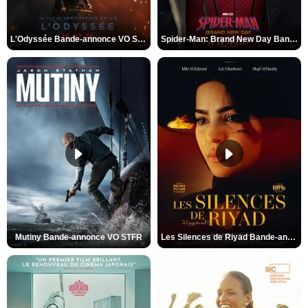
L'Odyssée Bande-annonce VO STFR
Spider-Man: Brand New Day Bande-annonce VO STFR
Mutiny Bande-annonce VO STFR
Les Silences de Riyad Bande-annonce VO STFR