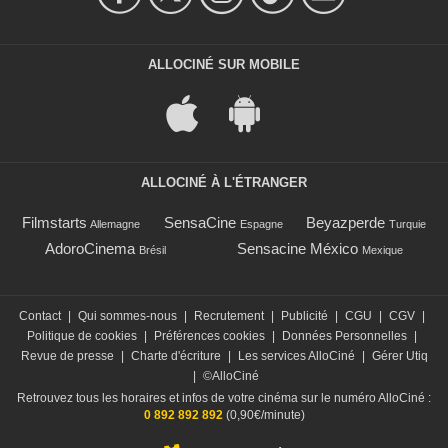
ALLOCINÉ SUR MOBILE
ALLOCINÉ À L'ÉTRANGER
Filmstarts
SensaCine
Beyazperde
Allemagne
Espagne
Turquie
AdoroCinema
Sensacine México
Brésil
Mexique
Contact
|
Qui sommes-nous
|
Recrutement
|
Publicité
|
CGU
|
CGV
|
Politique de cookies
|
Préférences cookies
|
Données Personnelles
|
Revue de presse
|
Charte d'écriture
|
Les services AlloCiné
|
Gérer Utiq
|
©AlloCiné
Retrouvez tous les horaires et infos de votre cinéma sur le numéro AlloCiné :
0 892 892 892
(0,90€/minute)