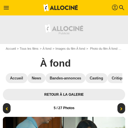
profil
menu
search
Accueil
Tous les films
À fond
Images du film À fond
Photo du film À fond - Photo 5
À fond
Accueil
News
Bandes-annonces
Casting
Critiques
RETOUR À LA GALERIE
5
/ 27 Photos