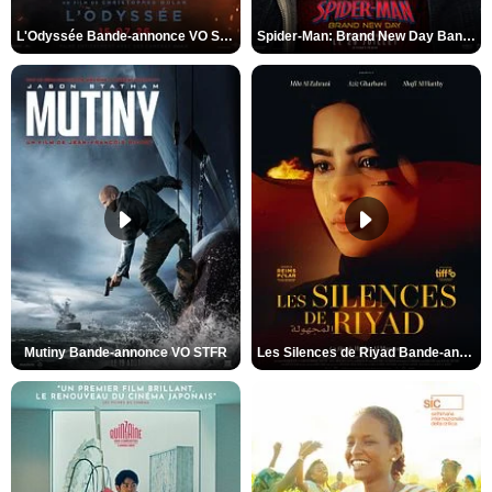
L'Odyssée Bande-annonce VO STFR
Spider-Man: Brand New Day Bande-annonce VO STFR
Mutiny Bande-annonce VO STFR
Les Silences de Riyad Bande-annonce VO STFR