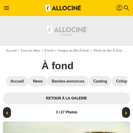
profil
menu
search
Accueil
Tous les films
À fond
Images du film À fond
Photo du film À fond - Photo 3
À fond
Accueil
News
Bandes-annonces
Casting
Critiques
RETOUR À LA GALERIE
3
/ 27 Photos