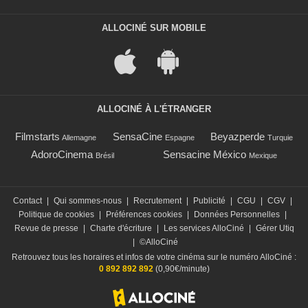
ALLOCINÉ SUR MOBILE
ALLOCINÉ À L'ÉTRANGER
Filmstarts
SensaCine
Beyazperde
Allemagne
Espagne
Turquie
AdoroCinema
Sensacine México
Brésil
Mexique
Contact
|
Qui sommes-nous
|
Recrutement
|
Publicité
|
CGU
|
CGV
|
Politique de cookies
|
Préférences cookies
|
Données Personnelles
|
Revue de presse
|
Charte d'écriture
|
Les services AlloCiné
|
Gérer Utiq
|
©AlloCiné
Retrouvez tous les horaires et infos de votre cinéma sur le numéro AlloCiné :
0 892 892 892
(0,90€/minute)