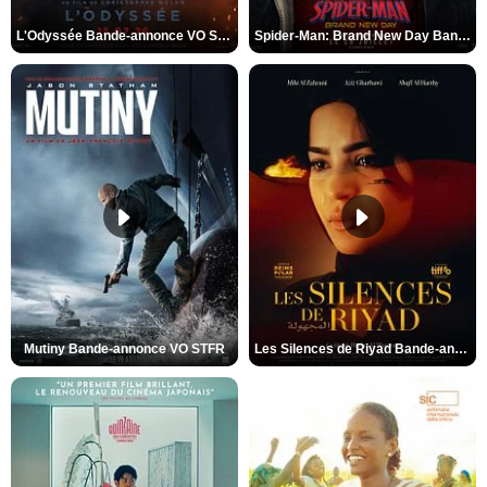
L'Odyssée Bande-annonce VO STFR
Spider-Man: Brand New Day Bande-annonce VO STFR
Mutiny Bande-annonce VO STFR
Les Silences de Riyad Bande-annonce VO STFR