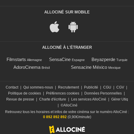
ALLOCINÉ SUR MOBILE
ALLOCINÉ À L'ÉTRANGER
Filmstarts
SensaCine
Beyazperde
Allemagne
Espagne
Turquie
AdoroCinema
Sensacine México
Brésil
Mexique
Contact
|
Qui sommes-nous
|
Recrutement
|
Publicité
|
CGU
|
CGV
|
Politique de cookies
|
Préférences cookies
|
Données Personnelles
|
Revue de presse
|
Charte d'écriture
|
Les services AlloCiné
|
Gérer Utiq
|
©AlloCiné
Retrouvez tous les horaires et infos de votre cinéma sur le numéro AlloCiné :
0 892 892 892
(0,90€/minute)