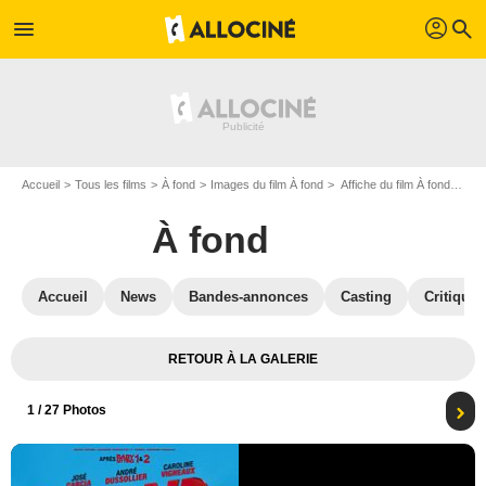
profil
menu
search
Accueil
Tous les films
À fond
Images du film À fond
Affiche du film À fond - Photo 1
À fond
Accueil
News
Bandes-annonces
Casting
Critiques
RETOUR À LA GALERIE
1
/ 27 Photos