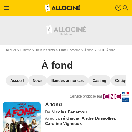
profil
menu
search
Accueil
Cinéma
Tous les films
Films Comédie
À fond
VOD À fond
À fond
Accueil
News
Bandes-annonces
Casting
Critiques
Service proposé par
À fond
De
Nicolas Benamou
Avec
José Garcia
,
André Dussollier
,
Caroline Vigneaux