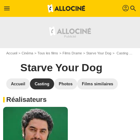
profil
menu
search
Accueil
Cinéma
Tous les films
Films Drame
Starve Your Dog
Casting Starve Your Dog
Starve Your Dog
Accueil
Casting
Photos
Films similaires
Réalisateurs