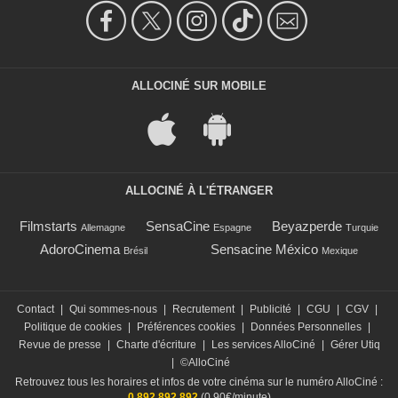
ALLOCINÉ SUR MOBILE
ALLOCINÉ À L'ÉTRANGER
Filmstarts
SensaCine
Beyazperde
Allemagne
Espagne
Turquie
AdoroCinema
Sensacine México
Brésil
Mexique
Contact
|
Qui sommes-nous
|
Recrutement
|
Publicité
|
CGU
|
CGV
|
Politique de cookies
|
Préférences cookies
|
Données Personnelles
|
Revue de presse
|
Charte d'écriture
|
Les services AlloCiné
|
Gérer Utiq
|
©AlloCiné
Retrouvez tous les horaires et infos de votre cinéma sur le numéro AlloCiné :
0 892 892 892
(0,90€/minute)