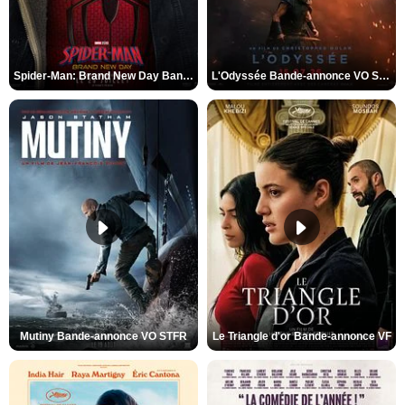
Spider-Man: Brand New Day Bande-annonce VO STFR
L'Odyssée Bande-annonce VO STFR
Mutiny Bande-annonce VO STFR
Le Triangle d'or Bande-annonce VF