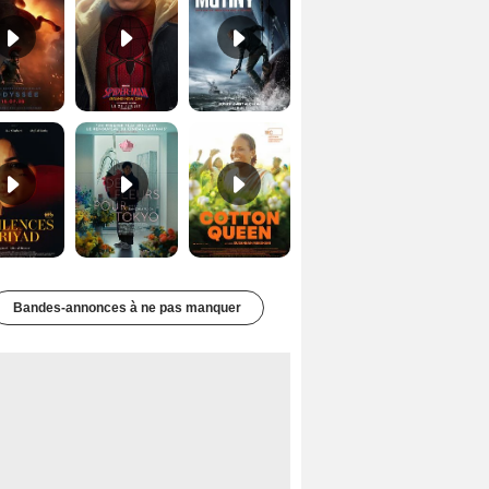
Les Silences de Riyad Bande-annonce VO STFR
Des Fleurs pour Tokyo Bande-annonce VO STFR
Cotton Queen Bande-annonce VO STFR
Bandes-annonces à ne pas manquer