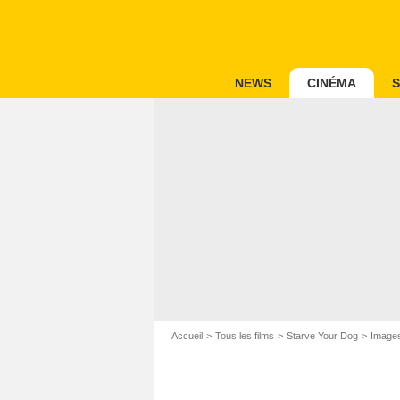
NEWS
CINÉMA
S
Accueil
Tous les films
Starve Your Dog
Images