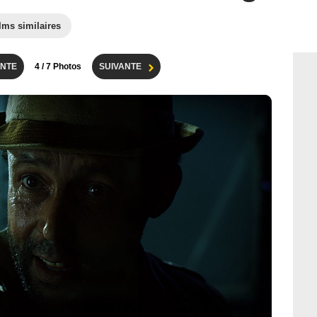
lms similaires
NTE
4
/ 7 Photos
SUIVANTE