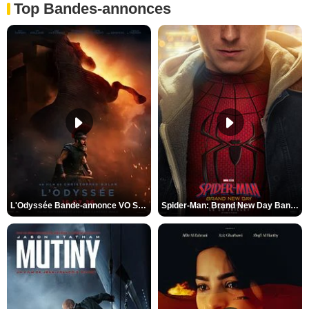
Top Bandes-annonces
L'Odyssée Bande-annonce VO STFR
Spider-Man: Brand New Day Bande-annonce VO STFR