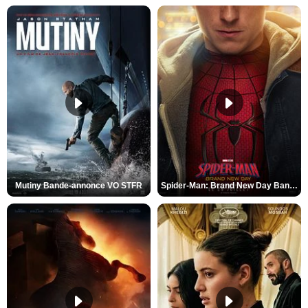
Mutiny Bande-annonce VO STFR
Spider-Man: Brand New Day Bande-annonce VO STFR