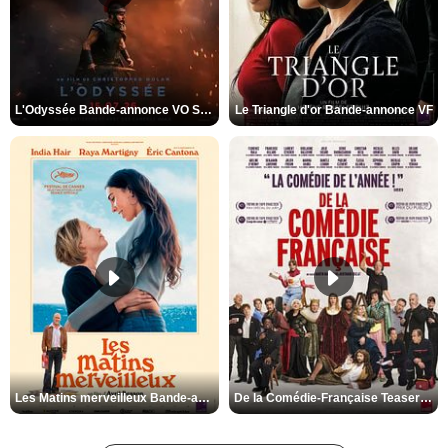
L'Odyssée Bande-annonce VO STFR
Le Triangle d'or Bande-annonce VF
Les Matins merveilleux Bande-annonce VF
De la Comédie-Française Teaser VF