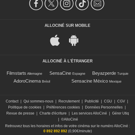
ALLOCINÉ SUR MOBILE
ALLOCINÉ À L'ÉTRANGER
Filmstarts
SensaCine
Beyazperde
Allemagne
Espagne
Turquie
AdoroCinema
Sensacine México
Brésil
Mexique
Contact
|
Qui sommes-nous
|
Recrutement
|
Publicité
|
CGU
|
CGV
|
Politique de cookies
|
Préférences cookies
|
Données Personnelles
|
Revue de presse
|
Charte d'écriture
|
Les services AlloCiné
|
Gérer Utiq
|
©AlloCiné
Retrouvez tous les horaires et infos de votre cinéma sur le numéro AlloCiné :
0 892 892 892
(0,90€/minute)