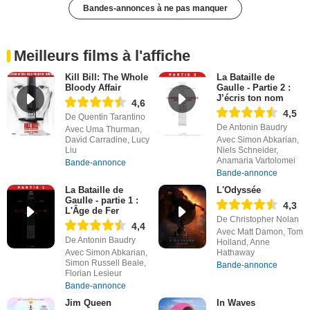
Bandes-annonces à ne pas manquer
Meilleurs films à l'affiche
Kill Bill: The Whole
La Bataille de
Bloody Affair
Gaulle - Partie 2 :
J’écris ton nom
4,6
4,5
De Quentin Tarantino
De Antonin Baudry
Avec Uma Thurman,
David Carradine, Lucy
Avec Simon Abkarian,
Liu
Niels Schneider,
Anamaria Vartolomei
Bande-annonce
Bande-annonce
La Bataille de
L'Odyssée
Gaulle - partie 1 :
4,3
L'Âge de Fer
De Christopher Nolan
4,4
Avec Matt Damon, Tom
De Antonin Baudry
Holland, Anne
Avec Simon Abkarian,
Hathaway
Simon Russell Beale,
Bande-annonce
Florian Lesieur
Bande-annonce
Jim Queen
In Waves