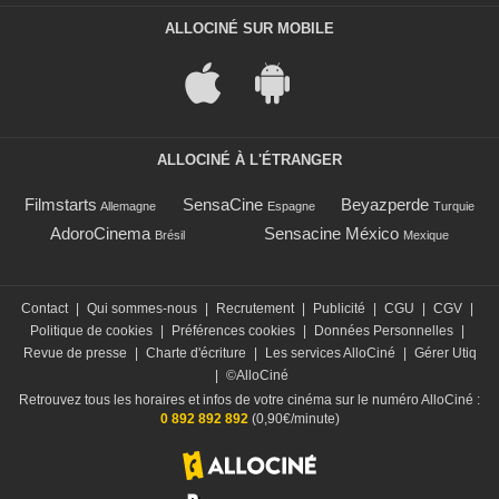
ALLOCINÉ SUR MOBILE
ALLOCINÉ À L'ÉTRANGER
Filmstarts
SensaCine
Beyazperde
Allemagne
Espagne
Turquie
AdoroCinema
Sensacine México
Brésil
Mexique
Contact
|
Qui sommes-nous
|
Recrutement
|
Publicité
|
CGU
|
CGV
|
Politique de cookies
|
Préférences cookies
|
Données Personnelles
|
Revue de presse
|
Charte d'écriture
|
Les services AlloCiné
|
Gérer Utiq
|
©AlloCiné
Retrouvez tous les horaires et infos de votre cinéma sur le numéro AlloCiné :
0 892 892 892
(0,90€/minute)