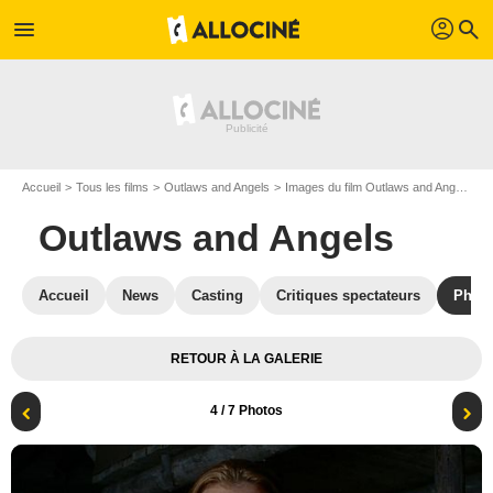
profil
menu
search
Accueil
Tous les films
Outlaws and Angels
Images du film Outlaws and Angels
P
Outlaws and Angels
Accueil
News
Casting
Critiques spectateurs
Phot
RETOUR À LA GALERIE
4
/ 7 Photos