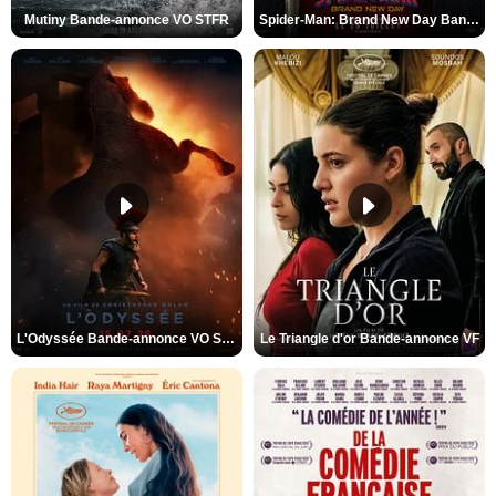
Mutiny Bande-annonce VO STFR
Spider-Man: Brand New Day Bande-annonce VO STFR
L'Odyssée Bande-annonce VO STFR
Le Triangle d'or Bande-annonce VF