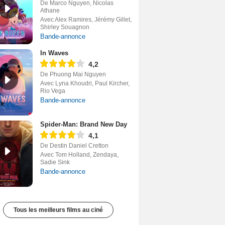
De Marco Nguyen, Nicolas
Athane
Avec Alex Ramires, Jérémy Gillet,
Shirley Souagnon
Bande-annonce
In Waves
4,2
De Phuong Mai Nguyen
Avec Lyna Khoudri, Paul Kircher,
Rio Vega
Bande-annonce
Spider-Man: Brand New Day
4,1
De Destin Daniel Cretton
Avec Tom Holland, Zendaya,
Sadie Sink
Bande-annonce
Tous les meilleurs films au ciné