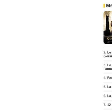
Me
2.
Le 
(vers
3.
Le
l'ann
4.
Fo
5.
La 
6.
La 
7.
12