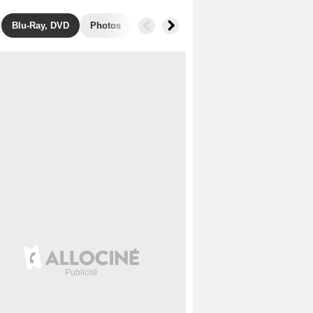
Blu-Ray, DVD
Photos
Musique
Secrets de tournage
B