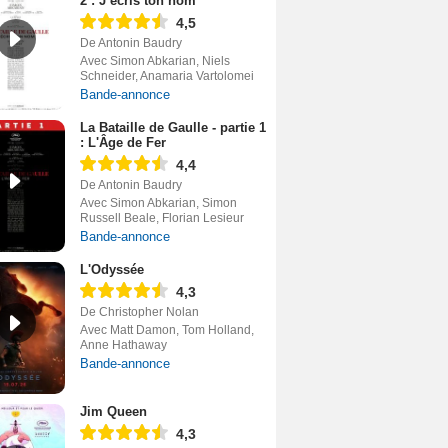
2 : J’écris ton nom
4,5
De Antonin Baudry
Avec Simon Abkarian, Niels
Schneider, Anamaria Vartolomei
Bande-annonce
La Bataille de Gaulle - partie 1
: L'Âge de Fer
4,4
De Antonin Baudry
Avec Simon Abkarian, Simon
Russell Beale, Florian Lesieur
Bande-annonce
L'Odyssée
4,3
De Christopher Nolan
Avec Matt Damon, Tom Holland,
Anne Hathaway
Bande-annonce
Jim Queen
4,3