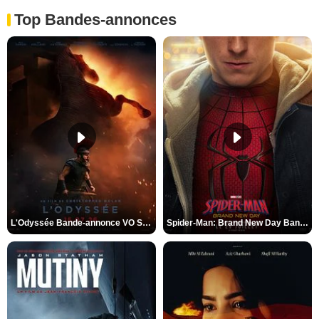
Top Bandes-annonces
L'Odyssée Bande-annonce VO STFR
Spider-Man: Brand New Day Bande-annonce VO STFR