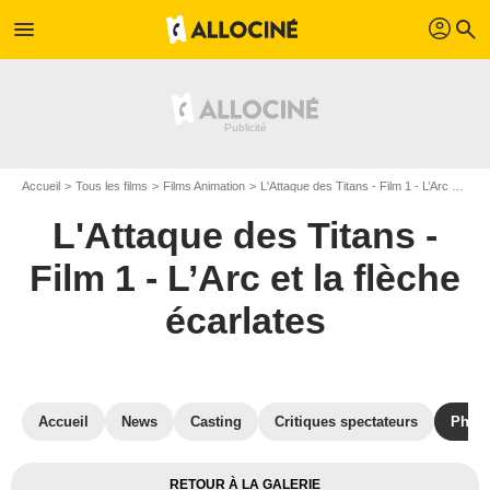
profil
menu
search
Accueil
Tous les films
Films Animation
L'Attaque des Titans - Film 1 - L’Arc et la flèche écarlates
L'Attaque des Titans -
Film 1 - L’Arc et la flèche
écarlates
Accueil
News
Casting
Critiques spectateurs
Phot
RETOUR À LA GALERIE