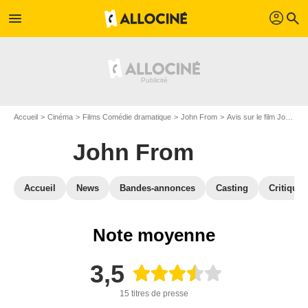
profil
menu
search
Accueil
Cinéma
Films Comédie dramatique
John From
Avis sur le film John From
John From
Accueil
News
Bandes-annonces
Casting
Critiques
Note moyenne
3,5
15 titres de presse