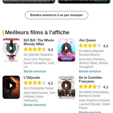
Bandes-annonces à ne pas manquer
Meilleurs films à l'affiche
Kill Bill: The Whole
Jim Queen
Bloody Affair
4,1
4,3
De Marco Nguyen,
De Quentin Tarantino
Nicolas Athane
Avec Uma Thurman,
Avec Alex Ramires,
David Carradine, Lucy
Jérémy Gillet, Shirley
Liu
Souagnon
Bande-annonce
Bande-annonce
L'Odyssée
De la Comédie-
Française
4,1
4,1
De Christopher Nolan
De Martin Darondeau,
Avec Matt Damon, Tom
Bertrand Usclat
Holland, Anne
Hathaway
Avec Pauline Clément,
Laurent Stocker, Julien
Bande-annonce
Frison
Bande-annonce