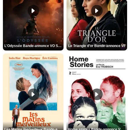
L'Odyssée Bande-annonce VO STFR
Le Triangle d'or Bande-annonce VF
Les Matins merveilleux Bande-annonce VF
Home stories Bande-annonce VO STFR