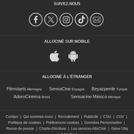
SUIVEZ-NOUS
ALLOCINÉ SUR MOBILE
ALLOCINÉ À L'ÉTRANGER
Filmstarts
SensaCine
Beyazperde
Allemagne
Espagne
Turquie
AdoroCinema
Sensacine México
Brésil
Mexique
Contact
|
Qui sommes-nous
|
Recrutement
|
Publicité
|
CGU
|
CGV
|
Politique de cookies
|
Préférences cookies
|
Données Personnelles
|
Revue de presse
|
Charte d'écriture
|
Les services AlloCiné
|
Gérer Utiq