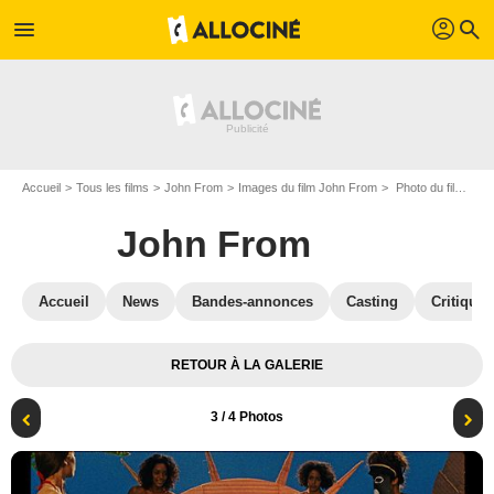
profil
menu
search
Accueil
Tous les films
John From
Images du film John From
Photo du film John From - Photo 3
John From
Accueil
News
Bandes-annonces
Casting
Critiques
RETOUR À LA GALERIE
3
/ 4 Photos