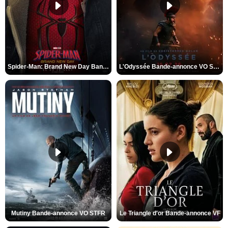
Spider-Man: Brand New Day Bande-annonce VO STFR
L'Odyssée Bande-annonce VO STFR
Mutiny Bande-annonce VO STFR
Le Triangle d'or Bande-annonce VF