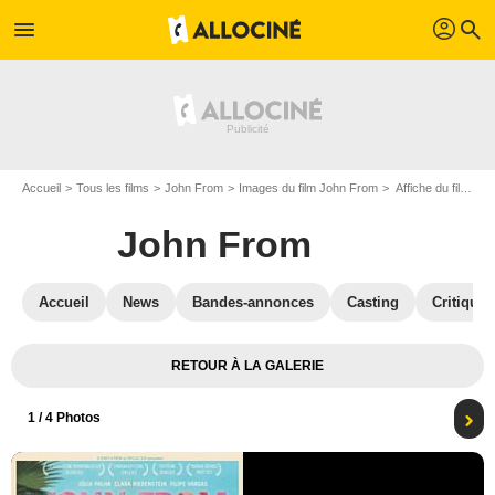
profil
menu
search
Accueil
Tous les films
John From
Images du film John From
Affiche du film John From - Photo 1
John From
Accueil
News
Bandes-annonces
Casting
Critiques
RETOUR À LA GALERIE
1
/ 4 Photos