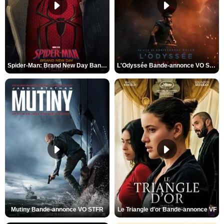
Spider-Man: Brand New Day Bande-annonce VO STFR
L'Odyssée Bande-annonce VO STFR
Mutiny Bande-annonce VO STFR
Le Triangle d'or Bande-annonce VF