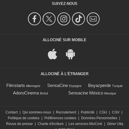
SUIVEZ-NOUS
ALLOCINÉ SUR MOBILE
ALLOCINÉ À L'ÉTRANGER
Filmstarts
SensaCine
Beyazperde
Allemagne
Espagne
Turquie
AdoroCinema
Sensacine México
Brésil
Mexique
Contact
|
Qui sommes-nous
|
Recrutement
|
Publicité
|
CGU
|
CGV
|
Politique de cookies
|
Préférences cookies
|
Données Personnelles
|
Revue de presse
|
Charte d'écriture
|
Les services AlloCiné
|
Gérer Utiq