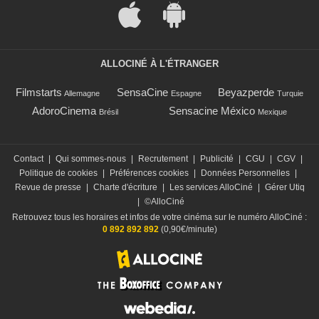
ALLOCINÉ À L'ÉTRANGER
Filmstarts
SensaCine
Beyazperde
Allemagne
Espagne
Turquie
AdoroCinema
Sensacine México
Brésil
Mexique
Contact
|
Qui sommes-nous
|
Recrutement
|
Publicité
|
CGU
|
CGV
|
Politique de cookies
|
Préférences cookies
|
Données Personnelles
|
Revue de presse
|
Charte d'écriture
|
Les services AlloCiné
|
Gérer Utiq
|
©AlloCiné
Retrouvez tous les horaires et infos de votre cinéma sur le numéro AlloCiné :
0 892 892 892
(0,90€/minute)