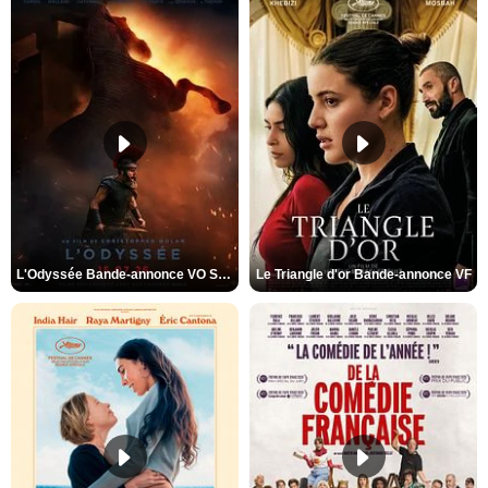
L'Odyssée Bande-annonce VO STFR
Le Triangle d'or Bande-annonce VF