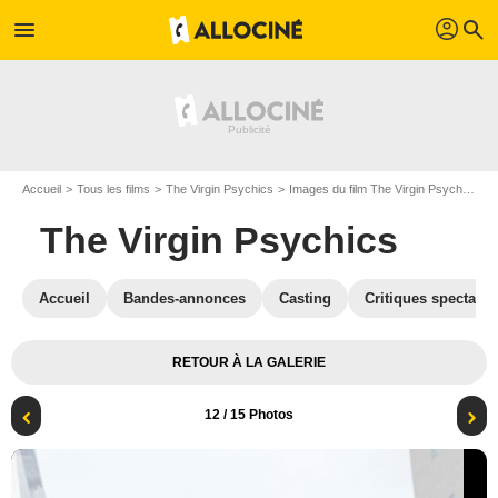
profil
menu
search
Accueil
Tous les films
The Virgin Psychics
Images du film The Virgin Psychics
The Virgin Psychics
Accueil
Bandes-annonces
Casting
Critiques spectateu
RETOUR À LA GALERIE
12
/ 15 Photos