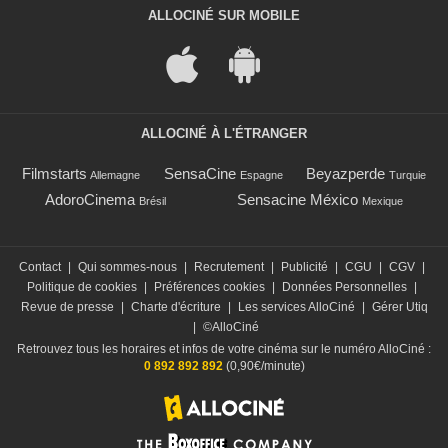
ALLOCINÉ SUR MOBILE
ALLOCINÉ À L'ÉTRANGER
Filmstarts
SensaCine
Beyazperde
Allemagne
Espagne
Turquie
AdoroCinema
Sensacine México
Brésil
Mexique
Contact
|
Qui sommes-nous
|
Recrutement
|
Publicité
|
CGU
|
CGV
|
Politique de cookies
|
Préférences cookies
|
Données Personnelles
|
Revue de presse
|
Charte d'écriture
|
Les services AlloCiné
|
Gérer Utiq
|
©AlloCiné
Retrouvez tous les horaires et infos de votre cinéma sur le numéro AlloCiné :
0 892 892 892
(0,90€/minute)