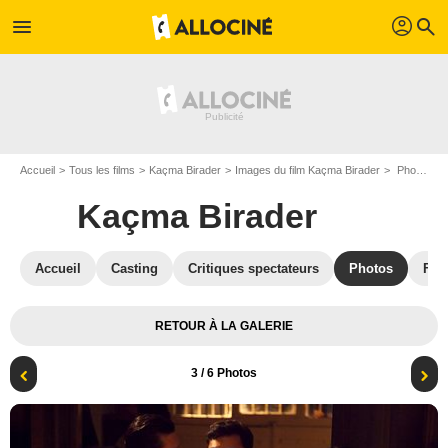
profil
menu
search
Accueil
Tous les films
Kaçma Birader
Images du film Kaçma Birader
Photo du film Kaçma Birader - Photo 3
Kaçma Birader
Accueil
Casting
Critiques spectateurs
Photos
Film
RETOUR À LA GALERIE
3
/ 6 Photos