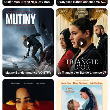
Spider-Man: Brand New Day Bande-annonce VO STFR
L'Odyssée Bande-annonce VO STFR
Mutiny Bande-annonce VO STFR
Le Triangle d'or Bande-annonce VF