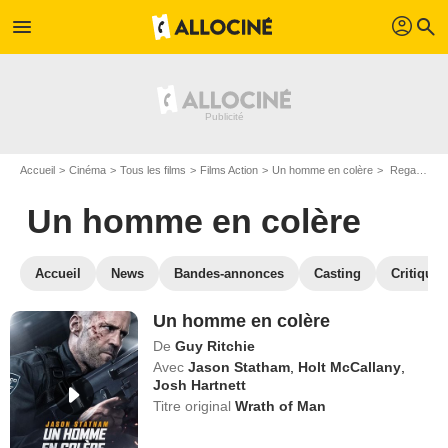
profil
menu
search
Accueil
Cinéma
Tous les films
Films Action
Un homme en colère
Regarder Un homme en colère en SVOD
Un homme en colère
Accueil
News
Bandes-annonces
Casting
Critiques
Un homme en colère
De
Guy Ritchie
Avec
Jason Statham
,
Holt McCallany
,
Josh Hartnett
Titre original
Wrath of Man