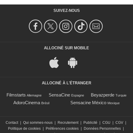
SUIVEZ-NOUS
ALLOCINÉ SUR MOBILE
ALLOCINÉ À L'ÉTRANGER
Filmstarts
SensaCine
Beyazperde
Allemagne
Espagne
Turquie
AdoroCinema
Sensacine México
Brésil
Mexique
Contact
|
Qui sommes-nous
|
Recrutement
|
Publicité
|
CGU
|
CGV
|
Politique de cookies
|
Préférences cookies
|
Données Personnelles
|