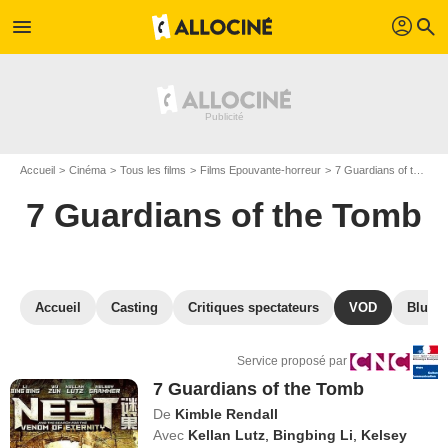
profil
menu
search
Accueil
Cinéma
Tous les films
Films Epouvante-horreur
7 Guardians of the Tomb
7 Guardians of the Tomb
Accueil
Casting
Critiques spectateurs
VOD
Blu-Ra
Service proposé par
7 Guardians of the Tomb
De
Kimble Rendall
Avec
Kellan Lutz
,
Bingbing Li
,
Kelsey