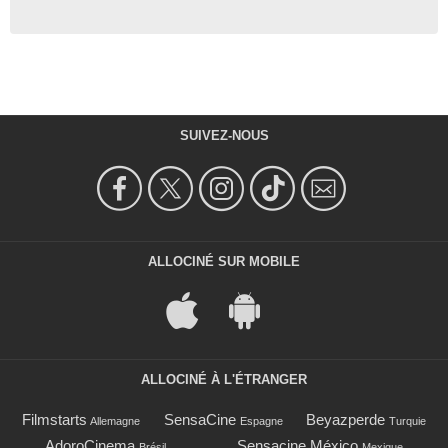
SUIVEZ-NOUS
ALLOCINÉ SUR MOBILE
ALLOCINÉ À L'ÉTRANGER
Filmstarts
SensaCine
Beyazperde
Allemagne
Espagne
Turquie
AdoroCinema
Sensacine México
Brésil
Mexique