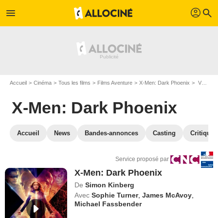
profil
menu
search
Accueil
Cinéma
Tous les films
Films Aventure
X-Men: Dark Phoenix
VOD X-Men: Dark Phoenix
X-Men: Dark Phoenix
Accueil
News
Bandes-annonces
Casting
Critiques
Service proposé par
X-Men: Dark Phoenix
De
Simon Kinberg
Avec
Sophie Turner
,
James McAvoy
,
Michael Fassbender