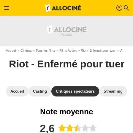
profil
menu
search
Accueil
Cinéma
Tous les films
Films Action
Riot - Enfermé pour tuer
Avis sur Riot - Enfermé pour tuer
Riot - Enfermé pour tuer
Accueil
Casting
Critiques spectateurs
Streaming
Note moyenne
2,6