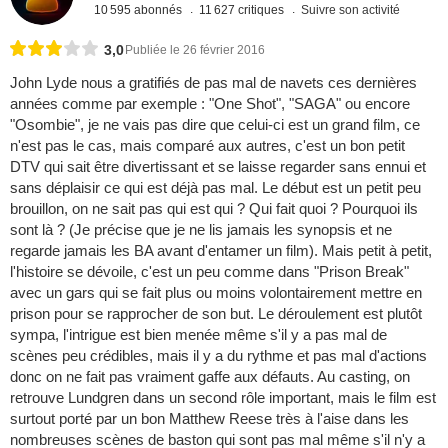
10 595 abonnés
11 627 critiques
Suivre son activité
3,0
Publiée le 26 février 2016
John Lyde nous a gratifiés de pas mal de navets ces dernières
années comme par exemple : "One Shot", "SAGA" ou encore
"Osombie", je ne vais pas dire que celui-ci est un grand film, ce
n'est pas le cas, mais comparé aux autres, c'est un bon petit
DTV qui sait être divertissant et se laisse regarder sans ennui et
sans déplaisir ce qui est déjà pas mal. Le début est un petit peu
brouillon, on ne sait pas qui est qui ? Qui fait quoi ? Pourquoi ils
sont là ? (Je précise que je ne lis jamais les synopsis et ne
regarde jamais les BA avant d'entamer un film). Mais petit à petit,
l'histoire se dévoile, c'est un peu comme dans "Prison Break"
avec un gars qui se fait plus ou moins volontairement mettre en
prison pour se rapprocher de son but. Le déroulement est plutôt
sympa, l'intrigue est bien menée même s'il y a pas mal de
scènes peu crédibles, mais il y a du rythme et pas mal d'actions
donc on ne fait pas vraiment gaffe aux défauts. Au casting, on
retrouve Lundgren dans un second rôle important, mais le film est
surtout porté par un bon Matthew Reese très à l'aise dans les
nombreuses scènes de baston qui sont pas mal même s'il n'y a