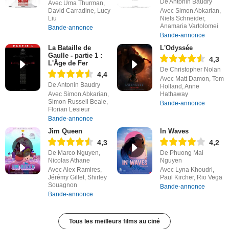
De Antonin Baudry
Avec Uma Thurman,
David Carradine, Lucy
Avec Simon Abkarian,
Liu
Niels Schneider,
Anamaria Vartolomei
Bande-annonce
Bande-annonce
La Bataille de
L'Odyssée
Gaulle - partie 1 :
4,3
L'Âge de Fer
De Christopher Nolan
4,4
Avec Matt Damon, Tom
De Antonin Baudry
Holland, Anne
Avec Simon Abkarian,
Hathaway
Simon Russell Beale,
Bande-annonce
Florian Lesieur
Bande-annonce
Jim Queen
In Waves
4,3
4,2
De Marco Nguyen,
De Phuong Mai
Nicolas Athane
Nguyen
Avec Alex Ramires,
Avec Lyna Khoudri,
Jérémy Gillet, Shirley
Paul Kircher, Rio Vega
Souagnon
Bande-annonce
Bande-annonce
Tous les meilleurs films au ciné