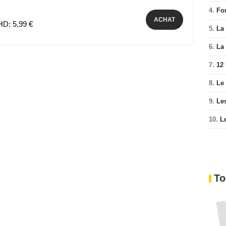
4.
Fo
ACHAT
HD: 5,99 €
5.
La 
6.
La 
7.
12
8.
Le
9.
Le
10.
L
To