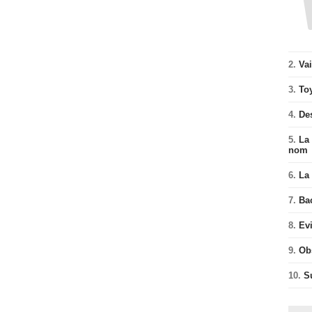
2.
Va
3.
To
4.
De
5.
La 
nom
6.
La 
7.
Ba
8.
Ev
9.
Ob
10.
S