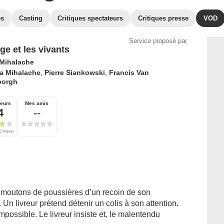
es
Casting
Critiques spectateurs
Critiques presse
VOD
Service proposé par
ge et les vivants
 Mihalache
na Mihalache
,
Pierre Siankowski
,
Francis Van
borgh
teurs
Mes amis
4
--
critiques
s moutons de poussières d’un recoin de son
Un livreur prétend détenir un colis à son attention.
mpossible. Le livreur insiste et, le malentendu