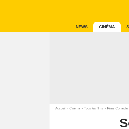
NEWS
CINÉMA
S
Accueil
Cinéma
Tous les films
Films Comédie
S