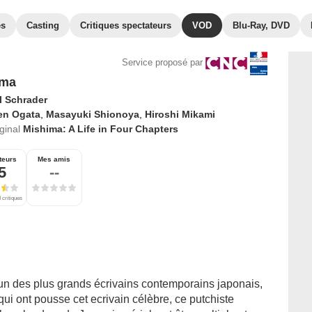
es
Casting
Critiques spectateurs
VOD
Blu-Ray, DVD
Service proposé par
ima
l Schrader
en Ogata
,
Masayuki Shionoya
,
Hiroshi Mikami
iginal
Mishima: A Life in Four Chapters
teurs
Mes amis
5
--
 critiques
un des plus grands écrivains contemporains japonais,
s qui ont pousse cet ecrivain célèbre, ce putchiste