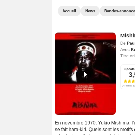
Accueil
News
Bandes-annonc
Mish
De
Pau
Avec
K
Titre or
Specta
3,
247 notes, 50
En novembre 1970, Yukio Mishima, l'
se fait hara-kiri. Quels sont les motif