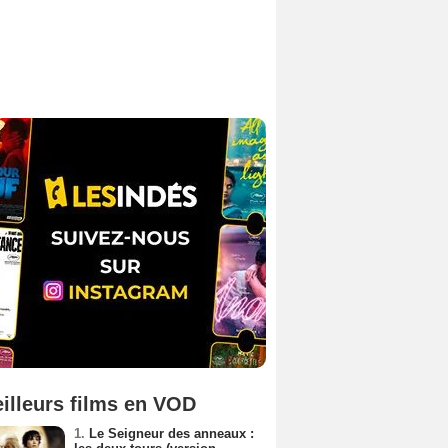
illeurs films en VOD
1.
Le Seigneur des anneaux :