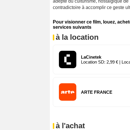
adepte du culturisme, nostalgique de l
contradictoire à accomplir ce geste u
Pour visionner ce film, louez, ache
services suivants
à la location
LaCinetek
Location SD: 2,99 € | Loc
ARTE FRANCE
à l'achat