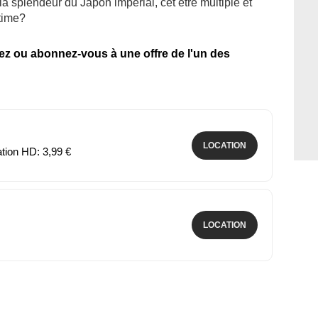
a splendeur du Japon impérial, cet être multiple et
ltime?
tez ou abonnez-vous à une offre de l'un des
LOCATION
ation HD: 3,99 €
LOCATION