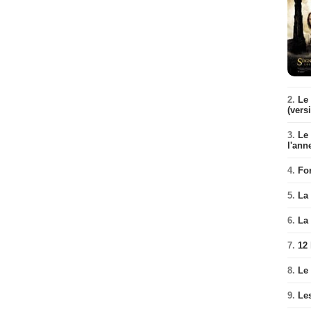
2.
Le 
(vers
3.
Le
l'ann
4.
Fo
5.
La 
6.
La 
7.
12
8.
Le
9.
Le