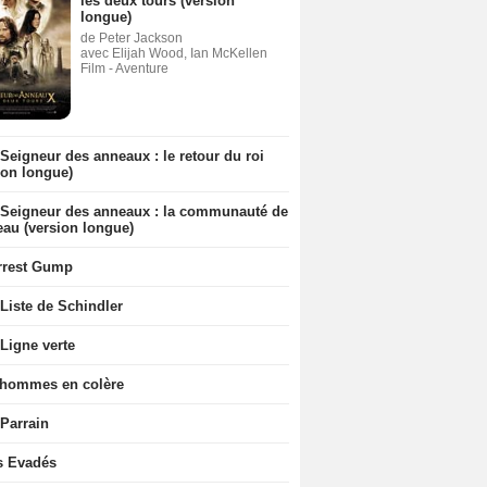
les deux tours (version
longue)
de Peter Jackson
avec Elijah Wood, Ian McKellen
Film - Aventure
Seigneur des anneaux : le retour du roi
ion longue)
 Seigneur des anneaux : la communauté de
eau (version longue)
rrest Gump
Liste de Schindler
Ligne verte
 hommes en colère
 Parrain
s Evadés