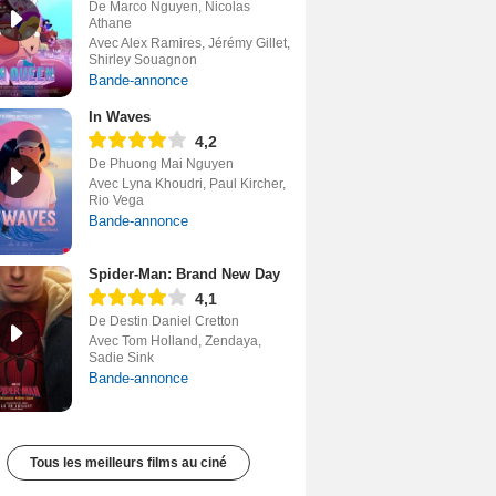
De Marco Nguyen, Nicolas
Athane
Avec Alex Ramires, Jérémy Gillet,
Shirley Souagnon
Bande-annonce
In Waves
4,2
De Phuong Mai Nguyen
Avec Lyna Khoudri, Paul Kircher,
Rio Vega
Bande-annonce
Spider-Man: Brand New Day
4,1
De Destin Daniel Cretton
Avec Tom Holland, Zendaya,
Sadie Sink
Bande-annonce
Tous les meilleurs films au ciné