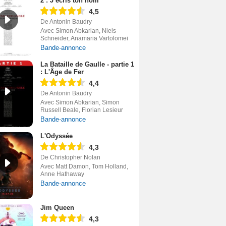
2 : J’écris ton nom
4,5
De Antonin Baudry
Avec Simon Abkarian, Niels
Schneider, Anamaria Vartolomei
Bande-annonce
La Bataille de Gaulle - partie 1
: L'Âge de Fer
4,4
De Antonin Baudry
Avec Simon Abkarian, Simon
Russell Beale, Florian Lesieur
Bande-annonce
L'Odyssée
4,3
De Christopher Nolan
Avec Matt Damon, Tom Holland,
Anne Hathaway
Bande-annonce
Jim Queen
4,3