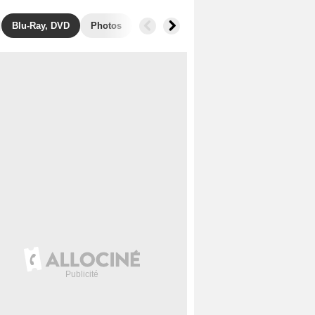
Blu-Ray, DVD
Photos
Musique
Secrets de tournage
B