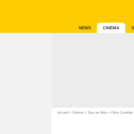
NEWS
CINÉMA
S
Accueil
Cinéma
Tous les films
Films Comédie