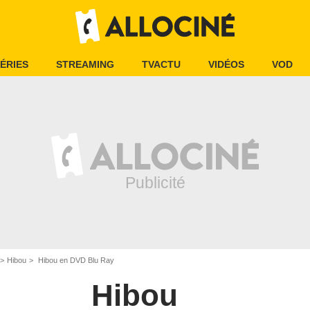
ÉRIES
STREAMING
TVACTU
VIDÉOS
VOD
Hibou
Hibou en DVD Blu Ray
Hibou