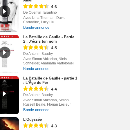
Affair
4,6
De Quentin Tarantino
Avec Uma Thurman, David
Carradine, Lucy Liu
Bande-annonce
La Bataille de Gaulle - Partie
2 : J’écris ton nom
4,5
De Antonin Baudry
Avec Simon Abkarian, Niels
Schneider, Anamaria Vartolomei
Bande-annonce
La Bataille de Gaulle - partie 1
: L'Âge de Fer
4,4
De Antonin Baudry
Avec Simon Abkarian, Simon
Russell Beale, Florian Lesieur
Bande-annonce
L'Odyssée
4,3