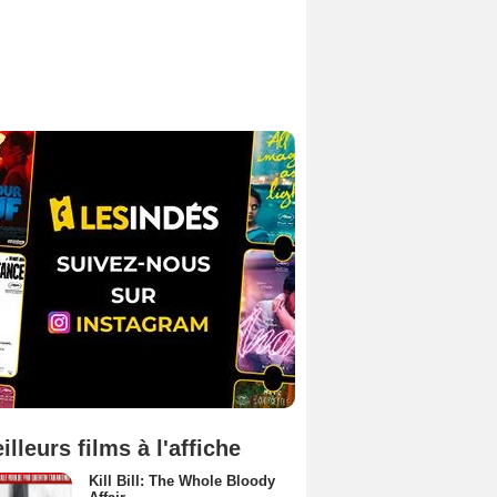
illeurs films à l'affiche
Kill Bill: The Whole Bloody