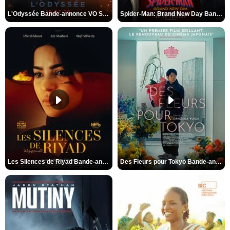
L'Odyssée Bande-annonce VO STFR
Spider-Man: Brand New Day Bande-annonce VO STFR
Les Silences de Riyad Bande-annonce VO STFR
Des Fleurs pour Tokyo Bande-annonce VO STFR