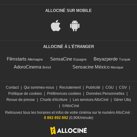
ALLOCINÉ SUR MOBILE
ALLOCINÉ À L'ÉTRANGER
Filmstarts
SensaCine
Beyazperde
Allemagne
Espagne
Turquie
AdoroCinema
Sensacine México
Brésil
Mexique
Contact
|
Qui sommes-nous
|
Recrutement
|
Publicité
|
CGU
|
CGV
|
Politique de cookies
|
Préférences cookies
|
Données Personnelles
|
Revue de presse
|
Charte d'écriture
|
Les services AlloCiné
|
Gérer Utiq
|
©AlloCiné
Retrouvez tous les horaires et infos de votre cinéma sur le numéro AlloCiné :
0 892 892 892
(0,90€/minute)