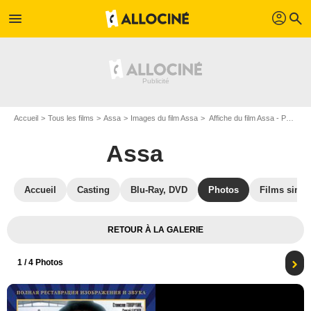
profil
menu
search
Accueil
Tous les films
Assa
Images du film Assa
Affiche du film Assa - Photo 1
Assa
Accueil
Casting
Blu-Ray, DVD
Photos
Films simil
RETOUR À LA GALERIE
1
/ 4 Photos