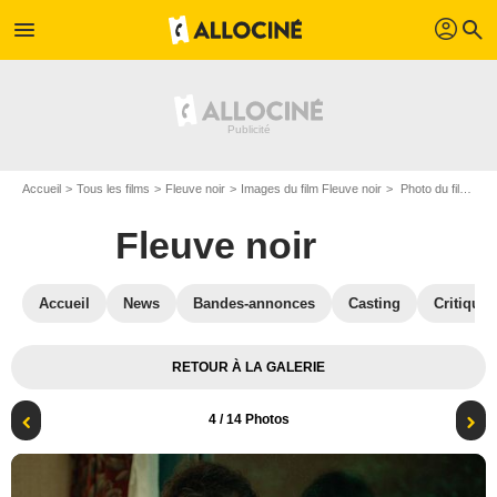
profil
menu
search
Accueil
Tous les films
Fleuve noir
Images du film Fleuve noir
Photo du film Fleuve noir - Photo 4
Fleuve noir
Accueil
News
Bandes-annonces
Casting
Critiques
RETOUR À LA GALERIE
4
/ 14 Photos