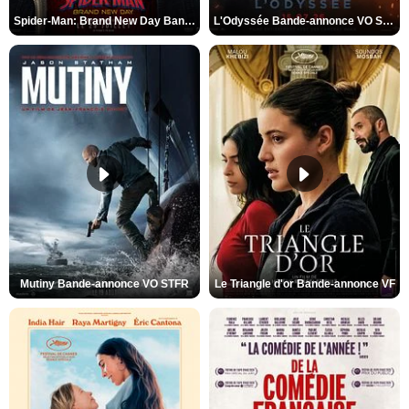
Spider-Man: Brand New Day Bande-annonce VO STFR
L'Odyssée Bande-annonce VO STFR
Mutiny Bande-annonce VO STFR
Le Triangle d'or Bande-annonce VF