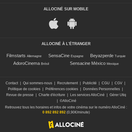
ALLOCINÉ SUR MOBILE
ALLOCINÉ À L'ÉTRANGER
Filmstarts
SensaCine
Beyazperde
Allemagne
Espagne
Turquie
AdoroCinema
Sensacine México
Brésil
Mexique
Contact
|
Qui sommes-nous
|
Recrutement
|
Publicité
|
CGU
|
CGV
|
Politique de cookies
|
Préférences cookies
|
Données Personnelles
|
Revue de presse
|
Charte d'écriture
|
Les services AlloCiné
|
Gérer Utiq
|
©AlloCiné
Retrouvez tous les horaires et infos de votre cinéma sur le numéro AlloCiné :
0 892 892 892
(0,90€/minute)