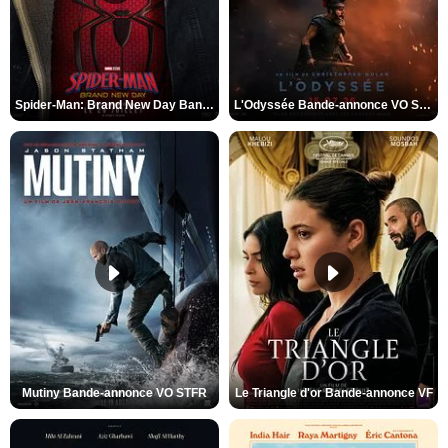
Spider-Man: Brand New Day Bande-annonce VO STFR
L'Odyssée Bande-annonce VO STFR
Mutiny Bande-annonce VO STFR
Le Triangle d'or Bande-annonce VF