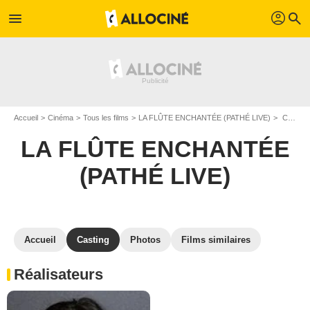
profil
menu
search
Accueil
Cinéma
Tous les films
LA FLÛTE ENCHANTÉE (PATHÉ LIVE)
Casting LA FLÛTE ENCHANTÉE (PATHÉ LIVE)
LA FLÛTE ENCHANTÉE
(PATHÉ LIVE)
Accueil
Casting
Photos
Films similaires
Réalisateurs