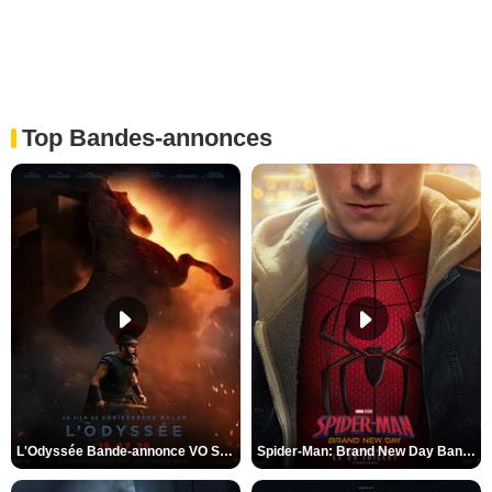
Top Bandes-annonces
L'Odyssée Bande-annonce VO STFR
Spider-Man: Brand New Day Bande-annonce VO STFR