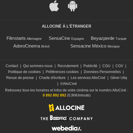
ALLOCINÉ À L'ÉTRANGER
Filmstarts
SensaCine
Beyazperde
Allemagne
Espagne
Turquie
AdoroCinema
Sensacine México
Brésil
Mexique
Contact
|
Qui sommes-nous
|
Recrutement
|
Publicité
|
CGU
|
CGV
|
Politique de cookies
|
Préférences cookies
|
Données Personnelles
|
Revue de presse
|
Charte d'écriture
|
Les services AlloCiné
|
Gérer Utiq
|
©AlloCiné
Retrouvez tous les horaires et infos de votre cinéma sur le numéro AlloCiné :
0 892 892 892
(0,90€/minute)