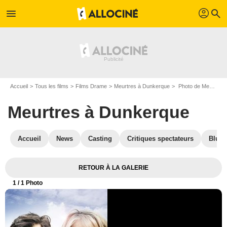
profil
menu
search
Accueil
Tous les films
Films Drame
Meurtres à Dunkerque
Photo de Meurtres à Dunkerque - Photo 1
Meurtres à Dunkerque
Accueil
News
Casting
Critiques spectateurs
Blu-R
RETOUR À LA GALERIE
1
/ 1 Photo