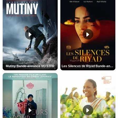
Mutiny Bande-annonce VO STFR
Les Silences de Riyad Bande-annonce VO STFR