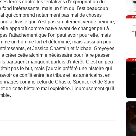
ses terres contre les tentatives d'expropriation du
fond intéressante, mais un film qui l'est beaucoup
égal qui comprend notamment pas mal de choses
une activiste qui n'est pas simplement venue peindre,
, elle apparaît comme naïve avant de changer peu à
 pas l'attachement que l'on peut avoir pour elle, mais
 comme un homme fort et déterminé, mais aussi un peu
ntéressants, et Jessica Chastain et Michael Greyeyes
s à créer cette alchimie nécéssaire pour faire passer
ils partagent manquent parfois d'intérêt. C'est un peu
'était pas le but, mais j'aurais préféré une histoire qui
voir ce conflit entre les tribus et les américains, en
rsonnages comme celui de Chaske Spencer et de Sam
et de cette histoire mal exploitée. Heureusement qu'il
emble.