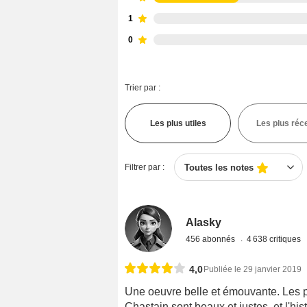
1
0
Trier par :
Les plus utiles
Les plus réc
Filtrer par :
Toutes les notes
Alasky
456 abonnés
4 638 critiques
4,0
Publiée le 29 janvier 2019
Une oeuvre belle et émouvante. Les 
Chastain sont beaux et justes, et l'his