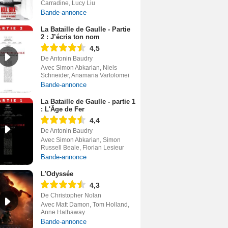
Carradine, Lucy Liu
Bande-annonce
La Bataille de Gaulle - Partie
2 : J’écris ton nom
4,5
De Antonin Baudry
Avec Simon Abkarian, Niels
Schneider, Anamaria Vartolomei
Bande-annonce
La Bataille de Gaulle - partie 1
: L'Âge de Fer
4,4
De Antonin Baudry
Avec Simon Abkarian, Simon
Russell Beale, Florian Lesieur
Bande-annonce
L'Odyssée
4,3
De Christopher Nolan
Avec Matt Damon, Tom Holland,
Anne Hathaway
Bande-annonce