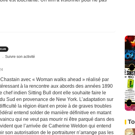
s
Suivre son activité
24
a Chastain avec « Woman walks ahead » réalisé par
téressant à la rencontre aux abords des années 1890
 chef indien Sitting Bull dont elle souhaite faire le
a du Sud en provenance de New York. L’adaptation sur
difficulté la région étant en proie à de graves troubles
 fédéral entend solder de manière définitive en matant
vaincu qui ne veut pas mourir ni être parqué dans des
To
 évident que l’arrivée de Catherine Weldon qui entend
nir son autorisation de le portraiturer n’arrange pas les