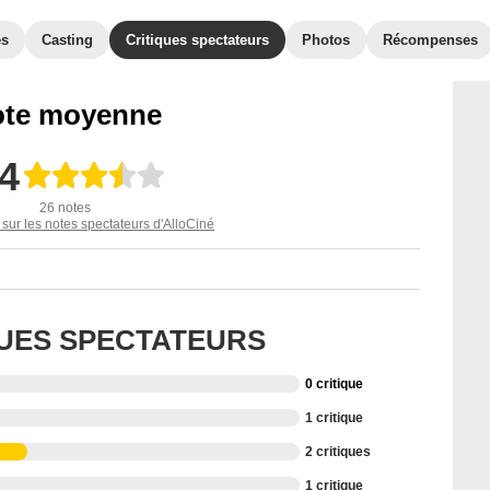
es
Casting
Critiques spectateurs
Photos
Récompenses
te moyenne
,4
26 notes
 sur les notes spectateurs d'AlloCiné
QUES SPECTATEURS
0 critique
1 critique
2 critiques
1 critique