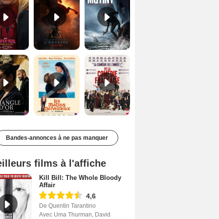
Le Triangle d'or Bande-annonce VF
Les Matins merveilleux Bande-annonce VF
De la Comédie-Française Teaser VF
Bandes-annonces à ne pas manquer
illeurs films à l'affiche
Kill Bill: The Whole Bloody
Affair
4,6
De Quentin Tarantino
Avec Uma Thurman, David