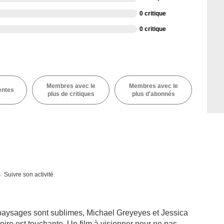
0 critique
0 critique
Membres avec le
Membres avec le
entes
plus de critiques
plus d'abonnés
Suivre son activité
paysages sont sublimes, Michael Greyeyes et Jessica
toire est touchante. Un film à visionner pour ne pas