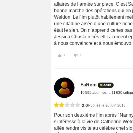
affaires de l’armée sur place. C’est S
bonne marche des opérations qui en j
Weldon. Le film plutôt habilement mêl
une citadine aisée d’une culture riche
était le sien. On n’apprend certes pa
Jessica Chastain très efficacement 
à nous convaincre et à nous émouvo
1
0
FaRem
10 595 abonnés
11 630 critiq
2,0
Publiée le 26 juin 2018
Pour son deuxième film après "Nann
s'intéresse à la vie de Catherine Weld
allée rendre visite au célèbre chef sio