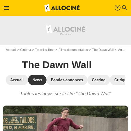
profil
menu
search
Accueil
Cinéma
Tous les films
Films documentaires
The Dawn Wall
Actualités The Dawn Wall
The Dawn Wall
Accueil
News
Bandes-annonces
Casting
Critiques
Toutes les news sur le film "The Dawn Wall"