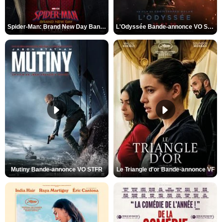
Spider-Man: Brand New Day Bande-annonce VO STFR
L'Odyssée Bande-annonce VO STFR
Mutiny Bande-annonce VO STFR
Le Triangle d'or Bande-annonce VF