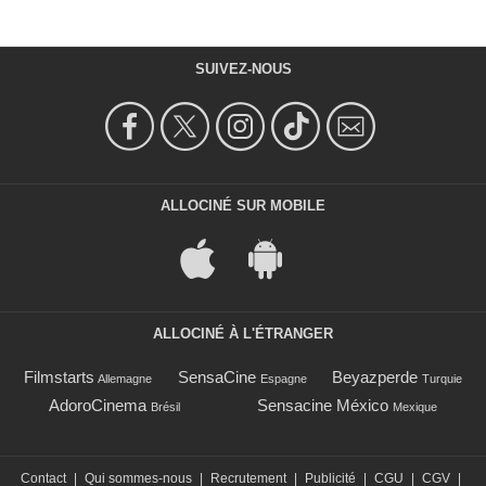
SUIVEZ-NOUS
ALLOCINÉ SUR MOBILE
ALLOCINÉ À L'ÉTRANGER
Filmstarts
SensaCine
Beyazperde
Allemagne
Espagne
Turquie
AdoroCinema
Sensacine México
Brésil
Mexique
Contact
|
Qui sommes-nous
|
Recrutement
|
Publicité
|
CGU
|
CGV
|