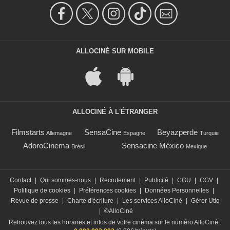
ALLOCINÉ SUR MOBILE
ALLOCINÉ À L'ÉTRANGER
Filmstarts
SensaCine
Beyazperde
Allemagne
Espagne
Turquie
AdoroCinema
Sensacine México
Brésil
Mexique
Contact
|
Qui sommes-nous
|
Recrutement
|
Publicité
|
CGU
|
CGV
|
Politique de cookies
|
Préférences cookies
|
Données Personnelles
|
Revue de presse
|
Charte d'écriture
|
Les services AlloCiné
|
Gérer Utiq
|
©AlloCiné
Retrouvez tous les horaires et infos de votre cinéma sur le numéro AlloCiné :