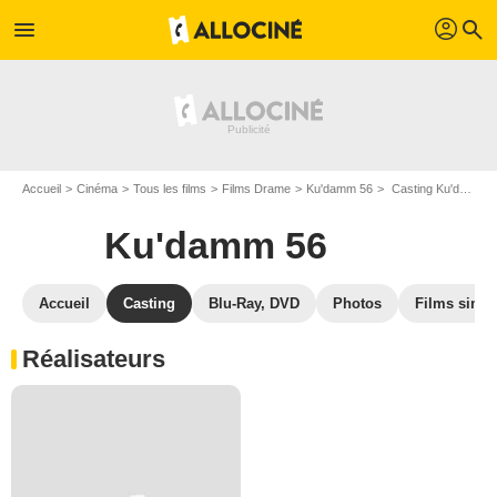
profil
menu
search
Accueil
Cinéma
Tous les films
Films Drame
Ku'damm 56
Casting Ku'damm 56
Ku'damm 56
Accueil
Casting
Blu-Ray, DVD
Photos
Films simil
Réalisateurs