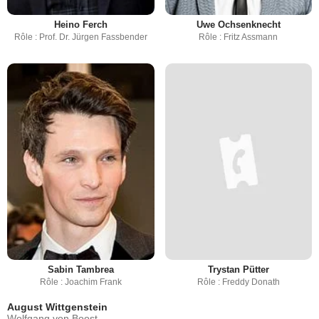
Heino Ferch
Uwe Ochsenknecht
Rôle : Prof. Dr. Jürgen Fassbender
Rôle : Fritz Assmann
Sabin Tambrea
Trystan Pütter
Rôle : Joachim Frank
Rôle : Freddy Donath
August Wittgenstein
Wolfgang von Boost