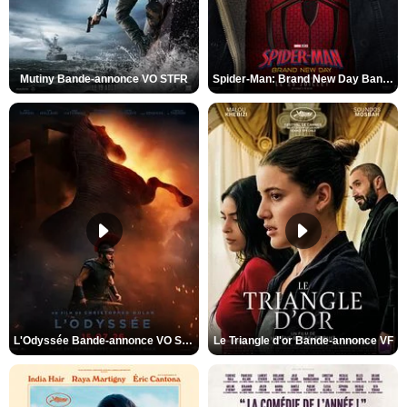
Mutiny Bande-annonce VO STFR
Spider-Man: Brand New Day Bande-annonce VO STFR
L'Odyssée Bande-annonce VO STFR
Le Triangle d'or Bande-annonce VF