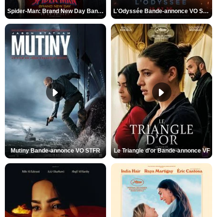
Spider-Man: Brand New Day Bande-annonce VO STFR
L'Odyssée Bande-annonce VO STFR
Mutiny Bande-annonce VO STFR
Le Triangle d'or Bande-annonce VF