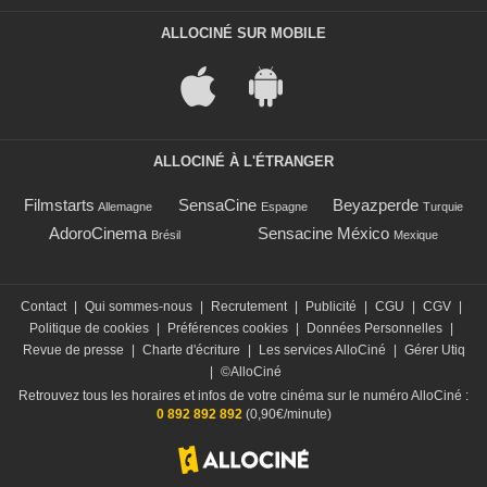
ALLOCINÉ SUR MOBILE
ALLOCINÉ À L'ÉTRANGER
Filmstarts
SensaCine
Beyazperde
Allemagne
Espagne
Turquie
AdoroCinema
Sensacine México
Brésil
Mexique
Contact
|
Qui sommes-nous
|
Recrutement
|
Publicité
|
CGU
|
CGV
|
Politique de cookies
|
Préférences cookies
|
Données Personnelles
|
Revue de presse
|
Charte d'écriture
|
Les services AlloCiné
|
Gérer Utiq
|
©AlloCiné
Retrouvez tous les horaires et infos de votre cinéma sur le numéro AlloCiné :
0 892 892 892
(0,90€/minute)