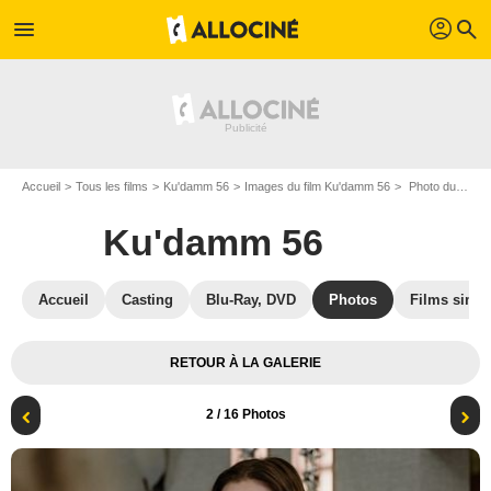
profil
menu
search
Accueil
Tous les films
Ku'damm 56
Images du film Ku'damm 56
Photo du film Ku'damm 56 - Photo 2
Ku'damm 56
Accueil
Casting
Blu-Ray, DVD
Photos
Films simil
RETOUR À LA GALERIE
2
/ 16 Photos