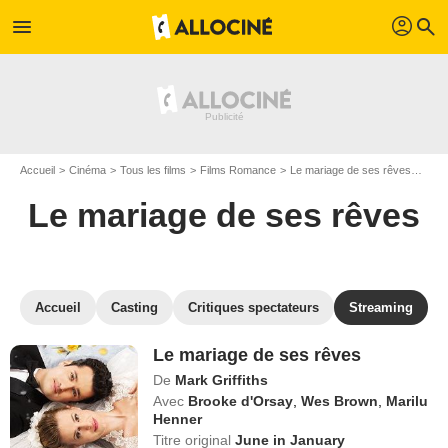
profil
menu
search
Accueil
Cinéma
Tous les films
Films Romance
Le mariage de ses rêves
Rega
Le mariage de ses rêves
Accueil
Casting
Critiques spectateurs
Streaming
Le mariage de ses rêves
De
Mark Griffiths
Avec
Brooke d'Orsay
,
Wes Brown
,
Marilu
Henner
Titre original
June in January