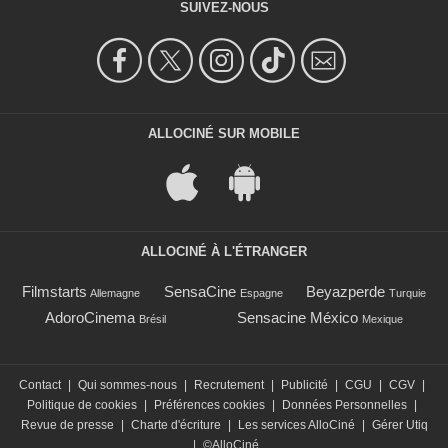
SUIVEZ-NOUS
ALLOCINÉ SUR MOBILE
ALLOCINÉ À L'ÉTRANGER
Filmstarts
SensaCine
Beyazperde
Allemagne
Espagne
Turquie
AdoroCinema
Sensacine México
Brésil
Mexique
Contact
|
Qui sommes-nous
|
Recrutement
|
Publicité
|
CGU
|
CGV
|
Politique de cookies
|
Préférences cookies
|
Données Personnelles
|
Revue de presse
|
Charte d'écriture
|
Les services AlloCiné
|
Gérer Utiq
|
©AlloCiné