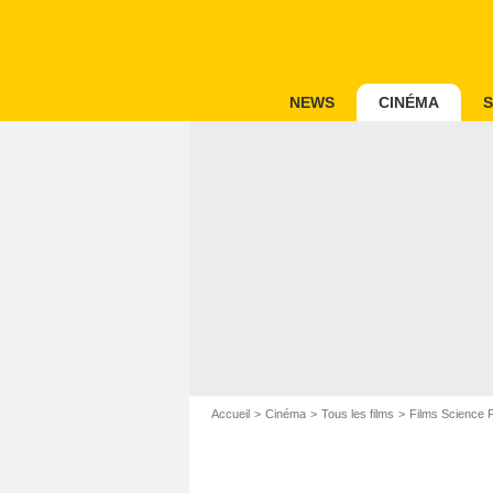
NEWS
CINÉMA
S
Accueil
Cinéma
Tous les films
Films Science F