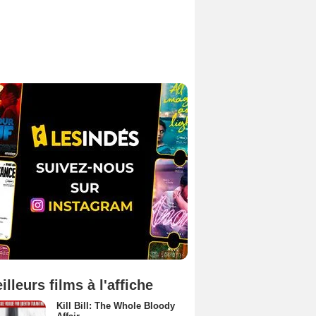
illeurs films à l'affiche
Kill Bill: The Whole Bloody