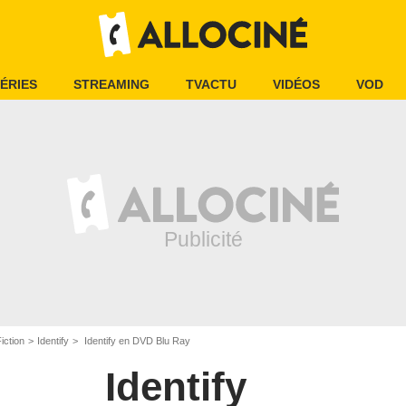
ÉRIES
STREAMING
TVACTU
VIDÉOS
VOD
iction
Identify
Identify en DVD Blu Ray
Identify