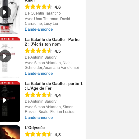
Affair
4,6
De Quentin Tarantino
Avec Uma Thurman, David
Carradine, Lucy Liu
Bande-annonce
La Bataille de Gaulle - Partie
2 : J’écris ton nom
4,5
De Antonin Baudry
Avec Simon Abkarian, Niels
Schneider, Anamaria Vartolomei
Bande-annonce
La Bataille de Gaulle - partie 1
: L'Âge de Fer
4,4
De Antonin Baudry
Avec Simon Abkarian, Simon
Russell Beale, Florian Lesieur
Bande-annonce
L'Odyssée
4,3