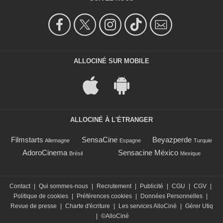
ALLOCINÉ SUR MOBILE
ALLOCINÉ À L'ÉTRANGER
Filmstarts
SensaCine
Beyazperde
Allemagne
Espagne
Turquie
AdoroCinema
Sensacine México
Brésil
Mexique
Contact
|
Qui sommes-nous
|
Recrutement
|
Publicité
|
CGU
|
CGV
|
Politique de cookies
|
Préférences cookies
|
Données Personnelles
|
Revue de presse
|
Charte d'écriture
|
Les services AlloCiné
|
Gérer Utiq
|
©AlloCiné