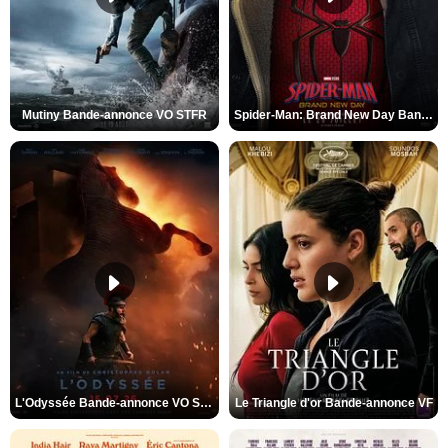
Mutiny Bande-annonce VO STFR
Spider-Man: Brand New Day Bande-annonce VO STFR
L'Odyssée Bande-annonce VO STFR
Le Triangle d'or Bande-annonce VF