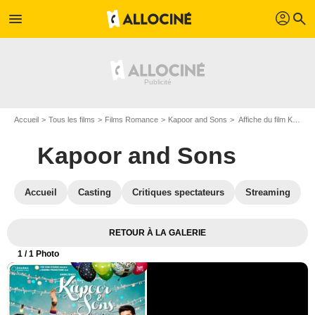
profil
menu
search
Accueil
Tous les films
Films Romance
Kapoor and Sons
Affiche du film Kapoor and Sons - Photo 1
Kapoor and Sons
Accueil
Casting
Critiques spectateurs
Streaming
RETOUR À LA GALERIE
1
/ 1 Photo