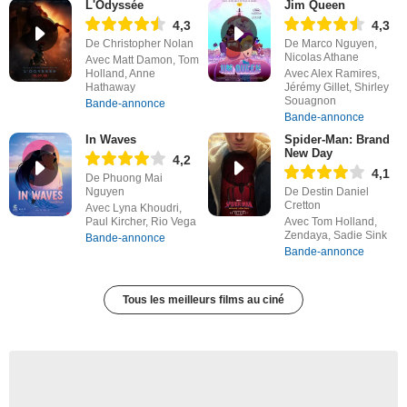
L'Odyssée
Jim Queen
4,3
4,3
De Christopher Nolan
De Marco Nguyen,
Nicolas Athane
Avec Matt Damon, Tom
Holland, Anne
Avec Alex Ramires,
Hathaway
Jérémy Gillet, Shirley
Souagnon
Bande-annonce
Bande-annonce
In Waves
Spider-Man: Brand
New Day
4,2
4,1
De Phuong Mai
Nguyen
De Destin Daniel
Cretton
Avec Lyna Khoudri,
Paul Kircher, Rio Vega
Avec Tom Holland,
Zendaya, Sadie Sink
Bande-annonce
Bande-annonce
Tous les meilleurs films au ciné