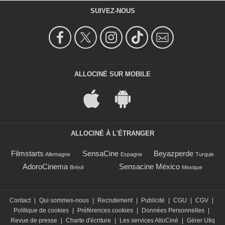
SUIVEZ-NOUS
ALLOCINÉ SUR MOBILE
ALLOCINÉ À L'ÉTRANGER
Filmstarts
SensaCine
Beyazperde
Allemagne
Espagne
Turquie
AdoroCinema
Sensacine México
Brésil
Mexique
Contact
|
Qui sommes-nous
|
Recrutement
|
Publicité
|
CGU
|
CGV
|
Politique de cookies
|
Préférences cookies
|
Données Personnelles
|
Revue de presse
|
Charte d'écriture
|
Les services AlloCiné
|
Gérer Utiq