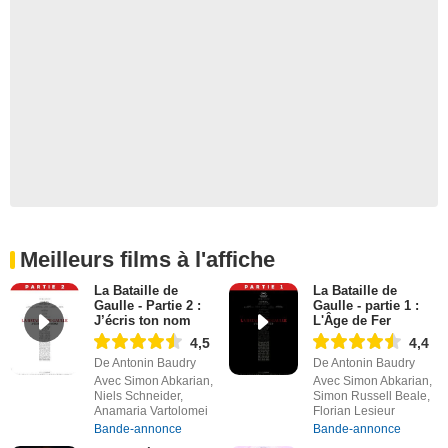
Meilleurs films à l'affiche
La Bataille de
La Bataille de
Gaulle - Partie 2 :
Gaulle - partie 1 :
J’écris ton nom
L'Âge de Fer
4,5
4,4
De Antonin Baudry
De Antonin Baudry
Avec Simon Abkarian,
Avec Simon Abkarian,
Niels Schneider,
Simon Russell Beale,
Anamaria Vartolomei
Florian Lesieur
Bande-annonce
Bande-annonce