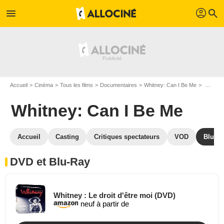
profil
menu
search
Accueil
Cinéma
Tous les films
Documentaires
Whitney: Can I Be Me
Whitney: Can I Be Me en DVD Blu Ray
Whitney: Can I Be Me
Accueil
Casting
Critiques spectateurs
VOD
Blu-Ra
DVD et Blu-Ray
Whitney : Le droit d'être moi (DVD)
neuf à partir de