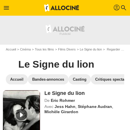
profil
menu
search
Accueil
Cinéma
Tous les films
Films Divers
Le Signe du lion
Regarder Le Signe du lion en SVOD
Le Signe du lion
Accueil
Bandes-annonces
Casting
Critiques spectateu
Le Signe du lion
De
Eric Rohmer
Avec
Jess Hahn
,
Stéphane Audran
,
Michèle Girardon