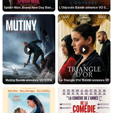
Spider-Man: Brand New Day Bande-annonce VO STFR
L'Odyssée Bande-annonce VO STFR
Mutiny Bande-annonce VO STFR
Le Triangle d'or Bande-annonce VF