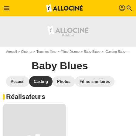
profil
menu
search
Accueil
Cinéma
Tous les films
Films Drame
Baby Blues
Casting Baby Blues
Baby Blues
Accueil
Casting
Photos
Films similaires
Réalisateurs