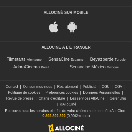
ALLOCINÉ SUR MOBILE
ALLOCINÉ À L'ÉTRANGER
Filmstarts
SensaCine
Beyazperde
Allemagne
Espagne
Turquie
AdoroCinema
Sensacine México
Brésil
Mexique
Contact
|
Qui sommes-nous
|
Recrutement
|
Publicité
|
CGU
|
CGV
|
Politique de cookies
|
Préférences cookies
|
Données Personnelles
|
Revue de presse
|
Charte d'écriture
|
Les services AlloCiné
|
Gérer Utiq
|
©AlloCiné
Retrouvez tous les horaires et infos de votre cinéma sur le numéro AlloCiné :
0 892 892 892
(0,90€/minute)