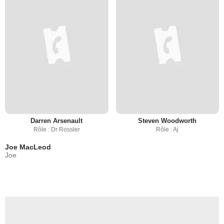
Darren Arsenault
Steven Woodworth
Rôle : Dr Rossler
Rôle : Aj
Joe MacLeod
Joe