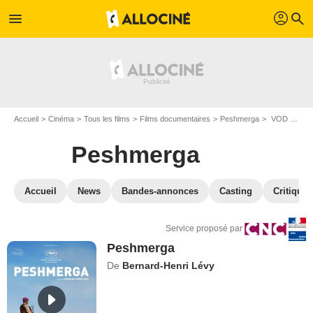
profil
menu
search
Accueil
Cinéma
Tous les films
Films documentaires
Peshmerga
VOD Peshmerga
Peshmerga
Accueil
News
Bandes-annonces
Casting
Critiques
Service proposé par
Peshmerga
De
Bernard-Henri Lévy