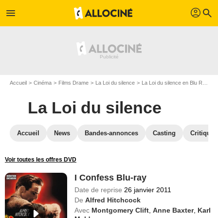
profil
menu
search
Accueil
Cinéma
Films Drame
La Loi du silence
La Loi du silence en Blu Ray
I
La Loi du silence
Accueil
News
Bandes-annonces
Casting
Critiques
Voir toutes les offres DVD
I Confess Blu-ray
Date de reprise
26 janvier 2011
De
Alfred Hitchcock
Avec
Montgomery Clift
,
Anne Baxter
,
Karl