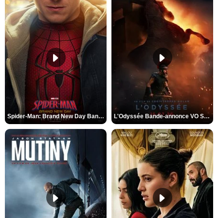
Spider-Man: Brand New Day Bande-annonce VO STFR
L'Odyssée Bande-annonce VO STFR