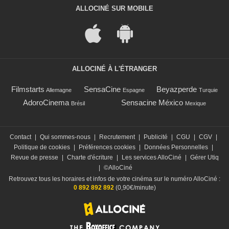
ALLOCINÉ SUR MOBILE
ALLOCINÉ À L'ÉTRANGER
Filmstarts
SensaCine
Beyazperde
Allemagne
Espagne
Turquie
AdoroCinema
Sensacine México
Brésil
Mexique
Contact
|
Qui sommes-nous
|
Recrutement
|
Publicité
|
CGU
|
CGV
|
Politique de cookies
|
Préférences cookies
|
Données Personnelles
|
Revue de presse
|
Charte d'écriture
|
Les services AlloCiné
|
Gérer Utiq
|
©AlloCiné
Retrouvez tous les horaires et infos de votre cinéma sur le numéro AlloCiné :
0 892 892 892
(0,90€/minute)