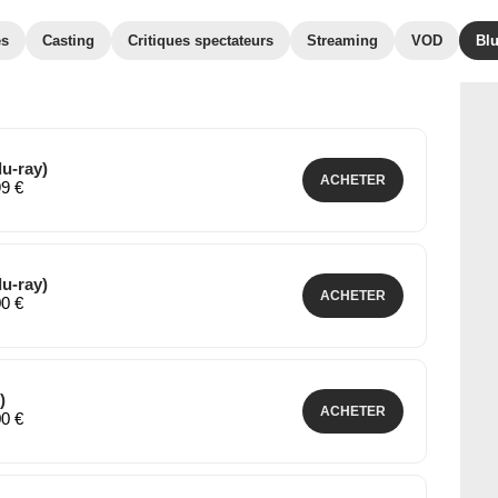
es
Casting
Critiques spectateurs
Streaming
VOD
Bl
lu-ray)
ACHETER
99 €
lu-ray)
ACHETER
00 €
)
ACHETER
00 €