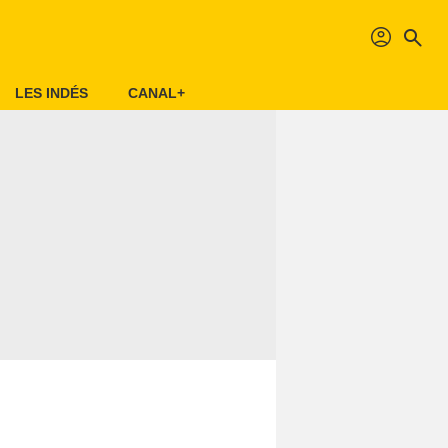
profil
search
LES INDÉS
CANAL+