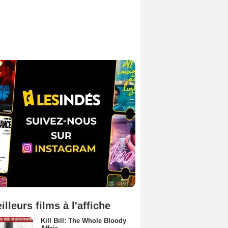
illeurs films à l'affiche
Kill Bill: The Whole Bloody