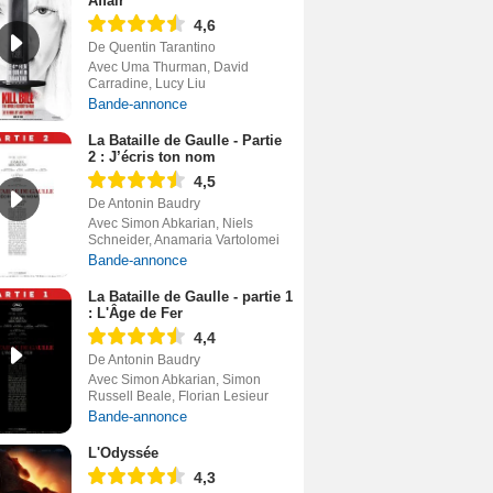
Affair
4,6
De Quentin Tarantino
Avec Uma Thurman, David
Carradine, Lucy Liu
Bande-annonce
La Bataille de Gaulle - Partie
2 : J’écris ton nom
4,5
De Antonin Baudry
Avec Simon Abkarian, Niels
Schneider, Anamaria Vartolomei
Bande-annonce
La Bataille de Gaulle - partie 1
: L'Âge de Fer
4,4
De Antonin Baudry
Avec Simon Abkarian, Simon
Russell Beale, Florian Lesieur
Bande-annonce
L'Odyssée
4,3