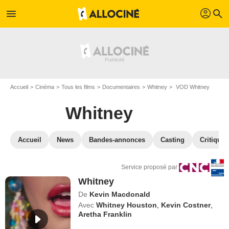
profil
menu
search
Accueil
Cinéma
Tous les films
Documentaires
Whitney
VOD Whitney
Whitney
Accueil
News
Bandes-annonces
Casting
Critiques
Service proposé par
Whitney
De
Kevin Macdonald
Avec
Whitney Houston
,
Kevin Costner
,
Aretha Franklin