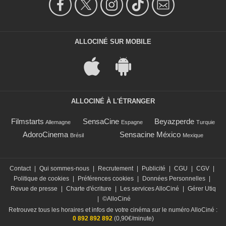
ALLOCINÉ SUR MOBILE
ALLOCINÉ À L'ÉTRANGER
Filmstarts
SensaCine
Beyazperde
Allemagne
Espagne
Turquie
AdoroCinema
Sensacine México
Brésil
Mexique
Contact
|
Qui sommes-nous
|
Recrutement
|
Publicité
|
CGU
|
CGV
|
Politique de cookies
|
Préférences cookies
|
Données Personnelles
|
Revue de presse
|
Charte d'écriture
|
Les services AlloCiné
|
Gérer Utiq
|
©AlloCiné
Retrouvez tous les horaires et infos de votre cinéma sur le numéro AlloCiné :
0 892 892 892
(0,90€/minute)