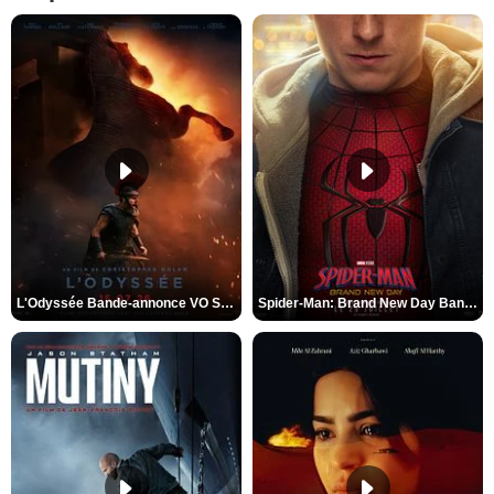
L'Odyssée Bande-annonce VO STFR
Spider-Man: Brand New Day Bande-annonce VO STFR