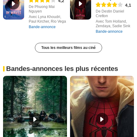
4,2
4,1
De Phuong Mai
Nguyen
De Destin Daniel
Cretton
Avec Lyna Khoudri,
Paul Kircher, Rio Vega
Avec Tom Holland,
Zendaya, Sadie Sink
Bande-annonce
Bande-annonce
Tous les meilleurs films au ciné
Bandes-annonces les plus récentes