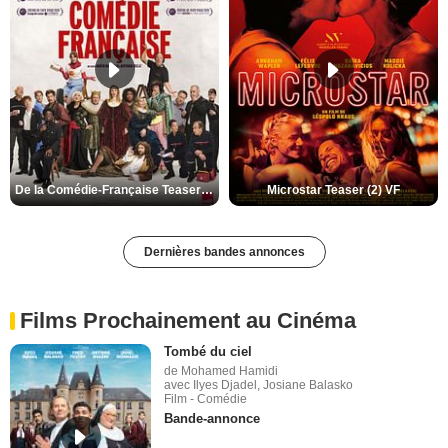
De la Comédie-Française Teaser (3) VF
Microstar Teaser (2) VF
Dernières bandes annonces
Films Prochainement au Cinéma
Tombé du ciel
de Mohamed Hamidi
avec Ilyes Djadel, Josiane Balasko
Film - Comédie
Bande-annonce