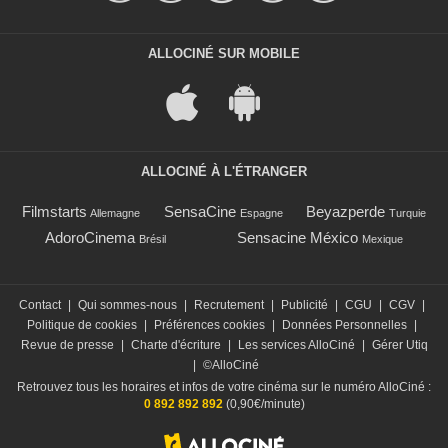
ALLOCINÉ SUR MOBILE
ALLOCINÉ À L'ÉTRANGER
Filmstarts
SensaCine
Beyazperde
Allemagne
Espagne
Turquie
AdoroCinema
Sensacine México
Brésil
Mexique
Contact
|
Qui sommes-nous
|
Recrutement
|
Publicité
|
CGU
|
CGV
|
Politique de cookies
|
Préférences cookies
|
Données Personnelles
|
Revue de presse
|
Charte d'écriture
|
Les services AlloCiné
|
Gérer Utiq
|
©AlloCiné
Retrouvez tous les horaires et infos de votre cinéma sur le numéro AlloCiné :
0 892 892 892
(0,90€/minute)