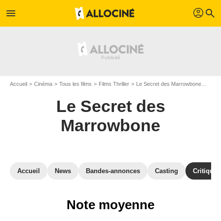
profil
menu
search
Accueil
Cinéma
Tous les films
Films Thriller
Le Secret des Marrowbone
Crit
Le Secret des
Marrowbone
Accueil
News
Bandes-annonces
Casting
Critiques
Note moyenne