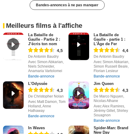
Bandes-annonces à ne pas manquer
Meilleurs films à l'affiche
La Bataille de
La Bataille de
Gaulle - Partie 2 :
Gaulle - partie 1 :
J’écris ton nom
L'Âge de Fer
4,5
4,4
De Antonin Baudry
De Antonin Baudry
Avec Simon Abkarian,
Avec Simon Abkarian,
Niels Schneider,
Simon Russell Beale,
Anamaria Vartolomei
Florian Lesieur
Bande-annonce
Bande-annonce
L'Odyssée
Jim Queen
4,3
4,3
De Christopher Nolan
De Marco Nguyen,
Nicolas Athane
Avec Matt Damon, Tom
Holland, Anne
Avec Alex Ramires,
Hathaway
Jérémy Gillet, Shirley
Souagnon
Bande-annonce
Bande-annonce
In Waves
Spider-Man: Brand
New Day