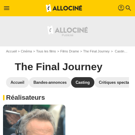
profil
menu
search
Accueil
Cinéma
Tous les films
Films Drame
The Final Journey
Casting The Final Journey
The Final Journey
Accueil
Bandes-annonces
Casting
Critiques spectateu
Réalisateurs