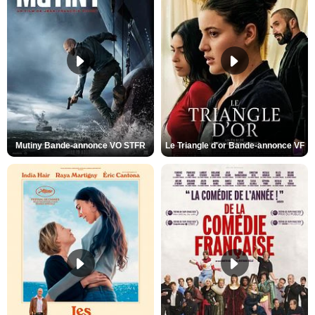
Mutiny Bande-annonce VO STFR
Le Triangle d'or Bande-annonce VF