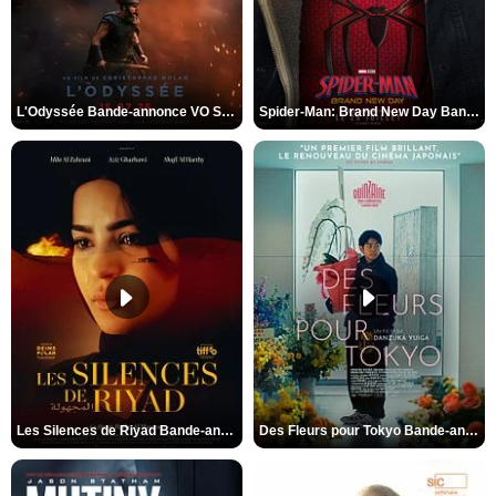
L'Odyssée Bande-annonce VO STFR
Spider-Man: Brand New Day Bande-annonce VO STFR
Les Silences de Riyad Bande-annonce VO STFR
Des Fleurs pour Tokyo Bande-annonce VO STFR