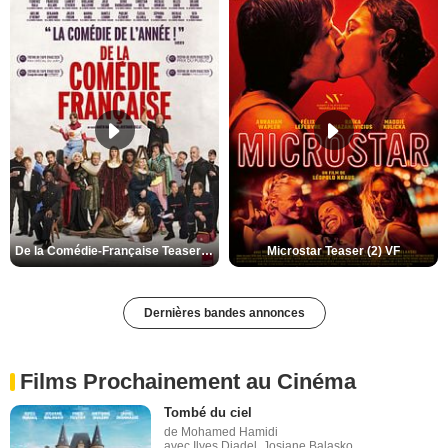
De la Comédie-Française Teaser (3) VF
Microstar Teaser (2) VF
Dernières bandes annonces
Films Prochainement au Cinéma
Tombé du ciel
de Mohamed Hamidi
avec Ilyes Djadel, Josiane Balasko