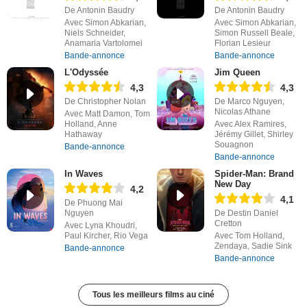
De Antonin Baudry
De Antonin Baudry
Avec Simon Abkarian,
Avec Simon Abkarian,
Niels Schneider,
Simon Russell Beale,
Anamaria Vartolomei
Florian Lesieur
Bande-annonce
Bande-annonce
L'Odyssée
Jim Queen
4,3
4,3
De Christopher Nolan
De Marco Nguyen,
Nicolas Athane
Avec Matt Damon, Tom
Holland, Anne
Avec Alex Ramires,
Hathaway
Jérémy Gillet, Shirley
Souagnon
Bande-annonce
Bande-annonce
In Waves
Spider-Man: Brand
New Day
4,2
4,1
De Phuong Mai
Nguyen
De Destin Daniel
Cretton
Avec Lyna Khoudri,
Paul Kircher, Rio Vega
Avec Tom Holland,
Zendaya, Sadie Sink
Bande-annonce
Bande-annonce
Tous les meilleurs films au ciné