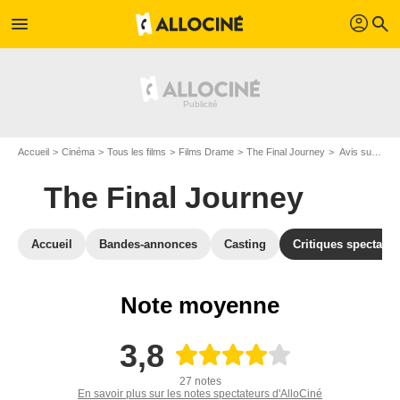
profil
menu
search
Accueil
Cinéma
Tous les films
Films Drame
The Final Journey
Avis sur The Final Journey
The Final Journey
Accueil
Bandes-annonces
Casting
Critiques spectateu
Note moyenne
3,8
27 notes
En savoir plus sur les notes spectateurs d'AlloCiné